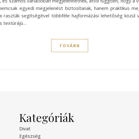
, és számos variációban megjelenhetnek, attól függően, hogy a vi
 nemcsak egyedi megjelenést biztosítanak, hanem praktikus meg
t a raszták segítségével többféle hajformázási lehetőség közül v
és textúrájú…
TOVÁBB
Kategóriák
Divat
Egészség