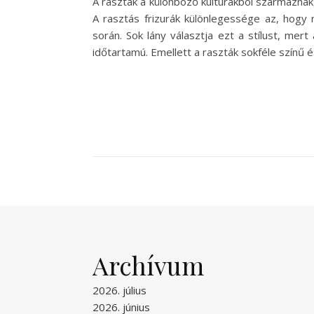
A raszták a különböző kultúrákból származnak
A rasztás frizurák különlegessége az, hogy
során. Sok lány választja ezt a stílust, mer
időtartamú. Emellett a raszták sokféle színű 
Archívum
2026. július
2026. június