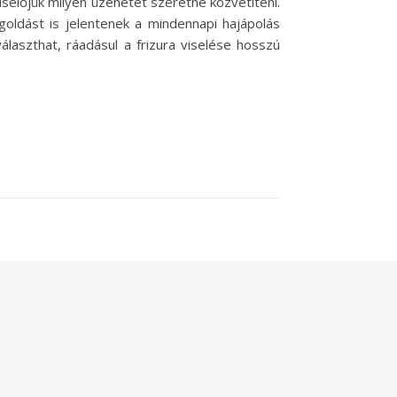
selőjük milyen üzenetet szeretne közvetíteni.
oldást is jelentenek a mindennapi hajápolás
álaszthat, ráadásul a frizura viselése hosszú