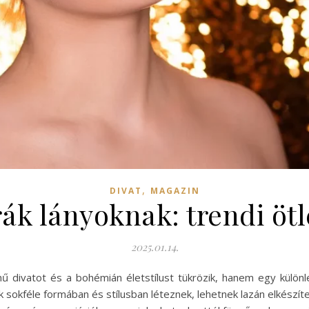
,
DIVAT
MAGAZIN
rák lányoknak: trendi ötl
2025.01.14.
ű divatot és a bohémián életstílust tükrözik, hanem egy különl
k sokféle formában és stílusban léteznek, lehetnek lazán elkészíte