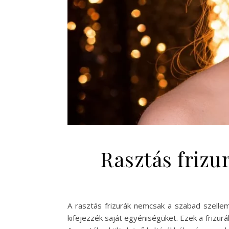
Rasztás frizu
A rasztás frizurák nemcsak a szabad szellem
kifejezzék saját egyéniségüket. Ezek a frizurá