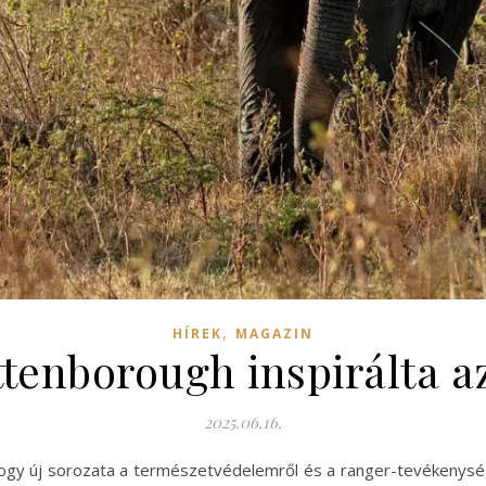
,
HÍREK
MAGAZIN
ttenborough inspirálta a
2025.06.16.
ogy új sorozata a természetvédelemről és a ranger-tevékenység