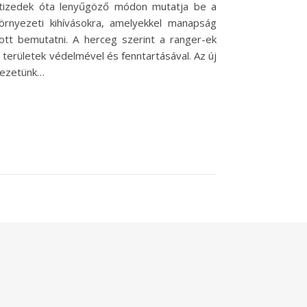
évtizedek óta lenyűgöző módon mutatja be a
örnyezeti kihívásokra, amelyekkel manapság
ott bemutatni. A herceg szerint a ranger-ek
 területek védelmével és fenntartásával. Az új
yezetünk…