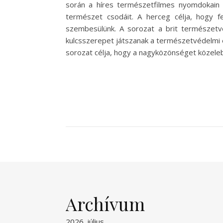
során a híres természetfilmes nyomdokain 
természet csodáit. A herceg célja, hogy f
szembesülünk. A sorozat a brit természetvé
kulcsszerepet játszanak a természetvédelmi er
sorozat célja, hogy a nagyközönséget közel
Archívum
2026. július