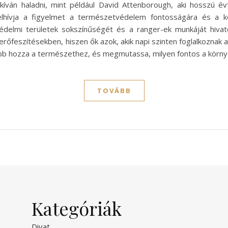
kíván haladni, mint például David Attenborough, aki hosszú 
elhívja a figyelmet a természetvédelem fontosságára és a k
delmi területek sokszínűségét és a ranger-ek munkáját hivat
őfeszítésekben, hiszen ők azok, akik napi szinten foglalkoznak a
ebb hozza a természethez, és megmutassa, milyen fontos a körn
TOVÁBB
Kategóriák
Divat