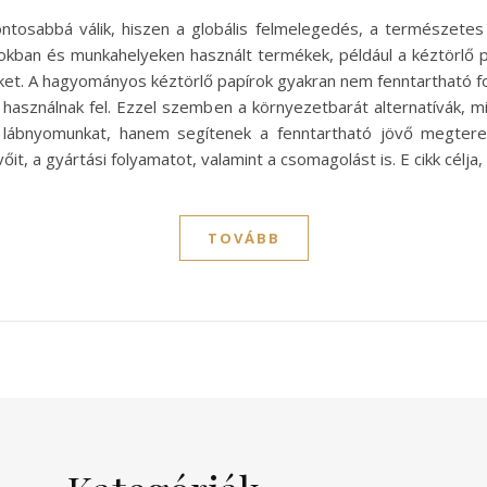
ntosabbá válik, hiszen a globális felmelegedés, a természetes
sokban és munkahelyeken használt termékek, például a kéztörlő p
et. A hagyományos kéztörlő papírok gyakran nem fenntartható for
használnak fel. Ezzel szemben a környezetbarát alternatívák, min
i lábnyomunkat, hanem segítenek a fenntartható jövő megtere
 a gyártási folyamatot, valamint a csomagolást is. E cikk célja, h
TOVÁBB