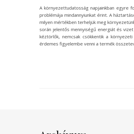
A környezettudatosság napjainkban egyre fo
problémája mindannyiunkat érint. A háztartá
milyen mértékben terheljük meg környezetünk
során jelentős mennyiségű energiát és vizet 
kéztörlők, nemcsak csökkentik a környezet
érdemes figyelembe venni a termék összetevőit,