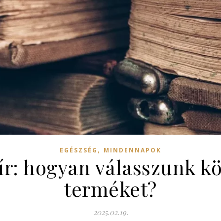
,
EGÉSZSÉG
MINDENNAPOK
ír: hogyan válasszunk k
terméket?
2025.02.19.