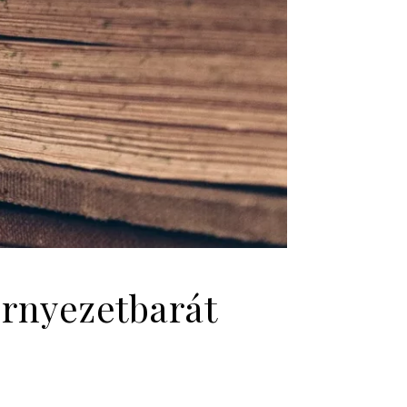
örnyezetbarát