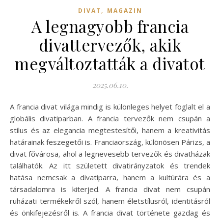
,
DIVAT
MAGAZIN
A legnagyobb francia
divattervezők, akik
megváltoztatták a divatot
2025.06.10.
A francia divat világa mindig is különleges helyet foglalt el a
globális divatiparban. A francia tervezők nem csupán a
stílus és az elegancia megtestesítői, hanem a kreativitás
határainak feszegetői is. Franciaország, különösen Párizs, a
divat fővárosa, ahol a legnevesebb tervezők és divatházak
találhatók. Az itt született divatirányzatok és trendek
hatása nemcsak a divatiparra, hanem a kultúrára és a
társadalomra is kiterjed. A francia divat nem csupán
ruházati termékekről szól, hanem életstílusról, identitásról
és önkifejezésről is. A francia divat története gazdag és