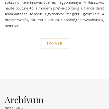
sokszínű, tele innovációval és hagyománnyal. A klasszikus
haute couture-től a modern prêt-à-porterig a francia divat
folyamatosan fejlődik, ugyanakkor megőrzi gyökereit. A
divattervezők, akik ezt a kulturális örökséget továbbviszik,
nemcsak…
TOVÁBB
Archívum
2026. július