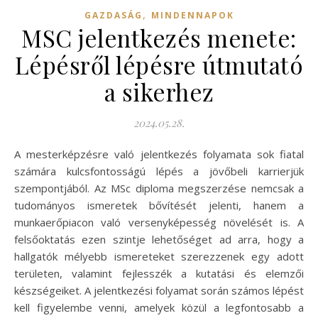
,
GAZDASÁG
MINDENNAPOK
MSC jelentkezés menete:
Lépésről lépésre útmutató
a sikerhez
2024.05.28.
A mesterképzésre való jelentkezés folyamata sok fiatal
számára kulcsfontosságú lépés a jövőbeli karrierjük
szempontjából. Az MSc diploma megszerzése nemcsak a
tudományos ismeretek bővítését jelenti, hanem a
munkaerőpiacon való versenyképesség növelését is. A
felsőoktatás ezen szintje lehetőséget ad arra, hogy a
hallgatók mélyebb ismereteket szerezzenek egy adott
területen, valamint fejlesszék a kutatási és elemzői
készségeiket. A jelentkezési folyamat során számos lépést
kell figyelembe venni, amelyek közül a legfontosabb a