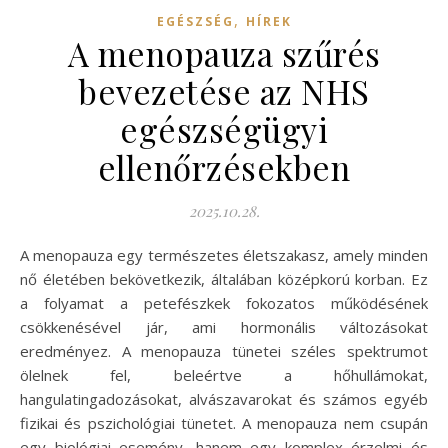
,
EGÉSZSÉG
HÍREK
A menopauza szűrés
bevezetése az NHS
egészségügyi
ellenőrzésekben
2025.10.28.
A menopauza egy természetes életszakasz, amely minden
nő életében bekövetkezik, általában középkorú korban. Ez
a folyamat a petefészkek fokozatos működésének
csökkenésével jár, ami hormonális változásokat
eredményez. A menopauza tünetei széles spektrumot
ölelnek fel, beleértve a hőhullámokat,
hangulatingadozásokat, alvászavarokat és számos egyéb
fizikai és pszichológiai tünetet. A menopauza nem csupán
egy biológiai esemény, hanem egy komplex érzelmi és