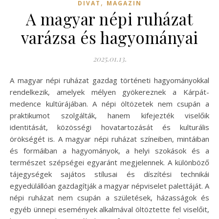
,
DIVAT
MAGAZIN
A magyar népi ruházat
varázsa és hagyományai
2025.01.13.
A magyar népi ruházat gazdag történeti hagyományokkal
rendelkezik, amelyek mélyen gyökereznek a Kárpát-
medence kultúrájában. A népi öltözetek nem csupán a
praktikumot szolgálták, hanem kifejezték viselőik
identitását, közösségi hovatartozását és kulturális
örökségét is. A magyar népi ruházat színeiben, mintáiban
és formáiban a hagyományok, a helyi szokások és a
természet szépségei egyaránt megjelennek. A különböző
tájegységek sajátos stílusai és díszítési technikái
egyedülállóan gazdagítják a magyar népviselet palettáját. A
népi ruházat nem csupán a születések, házasságok és
egyéb ünnepi események alkalmával öltöztette fel viselőit,