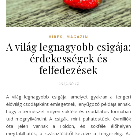
,
HÍREK
MAGAZIN
A világ legnagyobb csigája:
érdekességek és
felfedezések
2025.06.17.
A világ legnagyobb csigája, amelyet gyakran a tengeri
élővilág csodájaként emlegetnek, lenyűgöző példája annak,
hogy a természet milyen sokféle és csodálatos formában
tud megnyilvánulni. A csigák, mint puhatestűek, évmilliók
óta jelen vannak a Földön, és sokféle élőhelyen
megtalálhatók, a szárazföldtől kezdve a tengerekig. Az