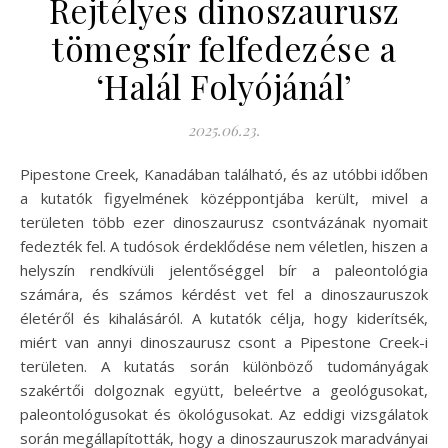
Rejtélyes dinoszaurusz
tömegsír felfedezése a
‘Halál Folyójánál’
2025.06.23.
Pipestone Creek, Kanadában található, és az utóbbi időben
a kutatók figyelmének középpontjába került, mivel a
területen több ezer dinoszaurusz csontvázának nyomait
fedezték fel. A tudósok érdeklődése nem véletlen, hiszen a
helyszín rendkívüli jelentőséggel bír a paleontológia
számára, és számos kérdést vet fel a dinoszauruszok
életéről és kihalásáról. A kutatók célja, hogy kiderítsék,
miért van annyi dinoszaurusz csont a Pipestone Creek-i
területen. A kutatás során különböző tudományágak
szakértői dolgoznak együtt, beleértve a geológusokat,
paleontológusokat és ökológusokat. Az eddigi vizsgálatok
során megállapították, hogy a dinoszauruszok maradványai