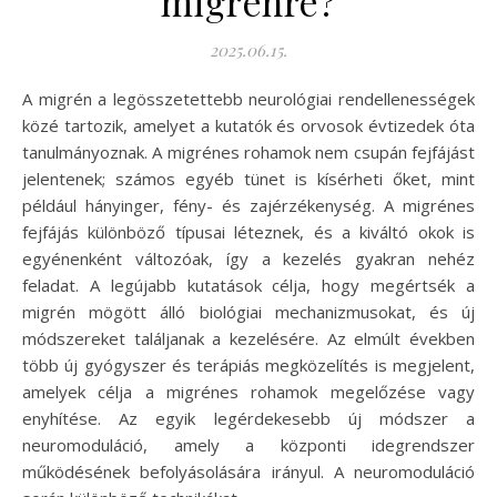
migrénre?
2025.06.15.
A migrén a legösszetettebb neurológiai rendellenességek
közé tartozik, amelyet a kutatók és orvosok évtizedek óta
tanulmányoznak. A migrénes rohamok nem csupán fejfájást
jelentenek; számos egyéb tünet is kísérheti őket, mint
például hányinger, fény- és zajérzékenység. A migrénes
fejfájás különböző típusai léteznek, és a kiváltó okok is
egyénenként változóak, így a kezelés gyakran nehéz
feladat. A legújabb kutatások célja, hogy megértsék a
migrén mögött álló biológiai mechanizmusokat, és új
módszereket találjanak a kezelésére. Az elmúlt években
több új gyógyszer és terápiás megközelítés is megjelent,
amelyek célja a migrénes rohamok megelőzése vagy
enyhítése. Az egyik legérdekesebb új módszer a
neuromoduláció, amely a központi idegrendszer
működésének befolyásolására irányul. A neuromoduláció