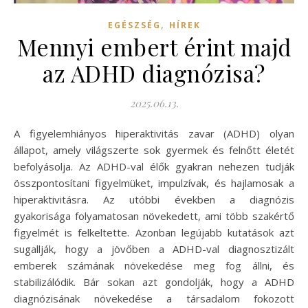
,
EGÉSZSÉG
HÍREK
Mennyi embert érint majd
az ADHD diagnózisa?
2025.06.13.
A figyelemhiányos hiperaktivitás zavar (ADHD) olyan
állapot, amely világszerte sok gyermek és felnőtt életét
befolyásolja. Az ADHD-val élők gyakran nehezen tudják
összpontosítani figyelmüket, impulzívak, és hajlamosak a
hiperaktivitásra. Az utóbbi években a diagnózis
gyakorisága folyamatosan növekedett, ami több szakértő
figyelmét is felkeltette. Azonban legújabb kutatások azt
sugallják, hogy a jövőben a ADHD-val diagnosztizált
emberek számának növekedése meg fog állni, és
stabilizálódik. Bár sokan azt gondolják, hogy a ADHD
diagnózisának növekedése a társadalom fokozott