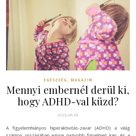
,
EGÉSZSÉG
MAGAZIN
Mennyi embernél derül ki,
hogy ADHD-val küzd?
2025.06.16.
A figyelemhiányos hiperaktivitás-zavar (ADHD) a világ
számos országában egyre nagyobb figyelmet kap, és a