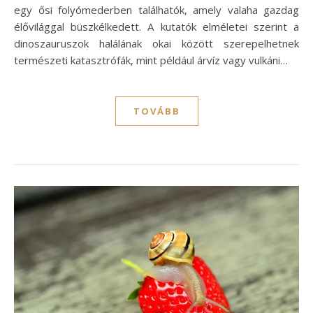
egy ősi folyómederben találhatók, amely valaha gazdag
élővilággal büszkélkedett. A kutatók elméletei szerint a
dinoszauruszok halálának okai között szerepelhetnek
természeti katasztrófák, mint például árvíz vagy vulkáni…
TOVÁBB