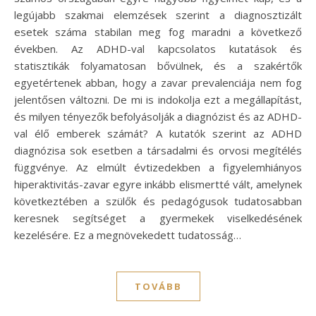
legújabb szakmai elemzések szerint a diagnosztizált
esetek száma stabilan meg fog maradni a következő
években. Az ADHD-val kapcsolatos kutatások és
statisztikák folyamatosan bővülnek, és a szakértők
egyetértenek abban, hogy a zavar prevalenciája nem fog
jelentősen változni. De mi is indokolja ezt a megállapítást,
és milyen tényezők befolyásolják a diagnózist és az ADHD-
val élő emberek számát? A kutatók szerint az ADHD
diagnózisa sok esetben a társadalmi és orvosi megítélés
függvénye. Az elmúlt évtizedekben a figyelemhiányos
hiperaktivitás-zavar egyre inkább elismertté vált, amelynek
következtében a szülők és pedagógusok tudatosabban
keresnek segítséget a gyermekek viselkedésének
kezelésére. Ez a megnövekedett tudatosság…
TOVÁBB