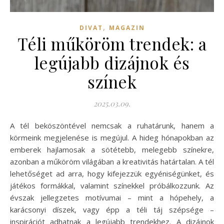
,
DIVAT
MAGAZIN
Téli műköröm trendek: a
legújabb dizájnok és
színek
2025.03.09.
A tél beköszöntével nemcsak a ruhatárunk, hanem a
körmeink megjelenése is megújul. A hideg hónapokban az
emberek hajlamosak a sötétebb, melegebb színekre,
azonban a műköröm világában a kreativitás határtalan. A tél
lehetőséget ad arra, hogy kifejezzük egyéniségünket, és
játékos formákkal, valamint színekkel próbálkozzunk. Az
évszak jellegzetes motívumai – mint a hópehely, a
karácsonyi díszek, vagy épp a téli táj szépsége –
inspirációt adhatnak a legújabb trendekhez. A dizájnok