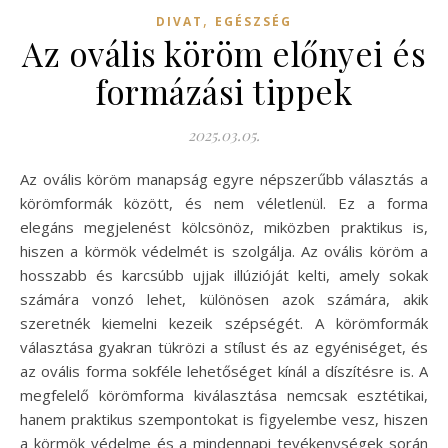
,
DIVAT
EGÉSZSÉG
Az ovális köröm előnyei és
formázási tippek
2025.03.05.
Az ovális köröm manapság egyre népszerűbb választás a
körömformák között, és nem véletlenül. Ez a forma
elegáns megjelenést kölcsönöz, miközben praktikus is,
hiszen a körmök védelmét is szolgálja. Az ovális köröm a
hosszabb és karcsúbb ujjak illúzióját kelti, amely sokak
számára vonzó lehet, különösen azok számára, akik
szeretnék kiemelni kezeik szépségét. A körömformák
választása gyakran tükrözi a stílust és az egyéniséget, és
az ovális forma sokféle lehetőséget kínál a díszítésre is. A
megfelelő körömforma kiválasztása nemcsak esztétikai,
hanem praktikus szempontokat is figyelembe vesz, hiszen
a körmök védelme és a mindennapi tevékenységek során