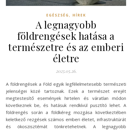
,
EGÉSZSÉG
HÍREK
A legnagyobb
földrengések hatása a
természetre és az emberi
életre
2025.05.26.
A földrengések a Föld egyik legfélelmetesebb természeti
jelenségei közé tartoznak. Ezek a természet erejét
megtestesítő események hirtelen és váratlan módon
következnek be, és hatásuk rendkívül pusztító lehet. A
földrengés során a földkéreg mozgása következtében
keletkező rezgések számos emberi életet, infrastruktúrát
és ökoszisztémát tönkretehetnek. A legnagyobb