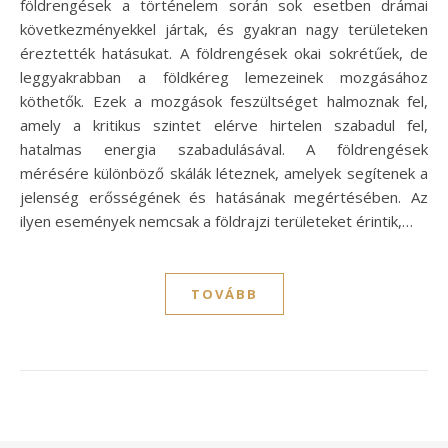
földrengések a történelem során sok esetben drámai
következményekkel jártak, és gyakran nagy területeken
éreztették hatásukat. A földrengések okai sokrétűek, de
leggyakrabban a földkéreg lemezeinek mozgásához
köthetők. Ezek a mozgások feszültséget halmoznak fel,
amely a kritikus szintet elérve hirtelen szabadul fel,
hatalmas energia szabadulásával. A földrengések
mérésére különböző skálák léteznek, amelyek segítenek a
jelenség erősségének és hatásának megértésében. Az
ilyen események nemcsak a földrajzi területeket érintik,…
TOVÁBB