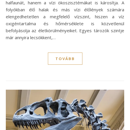
halfaunát, hanem a vízi ökoszisztémákat is károsítja. A
folyókban élő halak és más vízi élőlények számára
elengedhetetlen a megfelelő vízszint, hiszen a víz
oxigéntartalma és hőmérséklete is közvetlenül
befolyásolja az életkörülményeiket. Egyes tározók szintje
már annyira lecsökkent,…
TOVÁBB