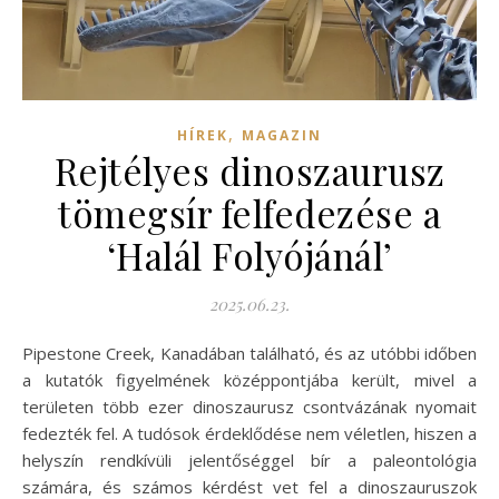
,
HÍREK
MAGAZIN
Rejtélyes dinoszaurusz
tömegsír felfedezése a
‘Halál Folyójánál’
2025.06.23.
Pipestone Creek, Kanadában található, és az utóbbi időben
a kutatók figyelmének középpontjába került, mivel a
területen több ezer dinoszaurusz csontvázának nyomait
fedezték fel. A tudósok érdeklődése nem véletlen, hiszen a
helyszín rendkívüli jelentőséggel bír a paleontológia
számára, és számos kérdést vet fel a dinoszauruszok