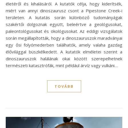
életéről és kihalásáról. A kutatók célja, hogy kiderítsék,
miért van annyi dinoszaurusz csont a Pipestone Creek-i
területen. A kutatás során különböző tudományágak
szakértői dolgoznak együtt, beleértve a geológusokat,
paleontológusokat és ökológusokat. Az eddigi vizsgálatok
során megállapították, hogy a dinoszauruszok maradványai
egy ősi folyómederben találhatók, amely valaha gazdag
élővilággal büszkélkedett. A kutatók elméletei szerint a
dinoszauruszok halálának okai között szerepelhetnek
természeti katasztrófák, mint például árvíz vagy vulkáni…
TOVÁBB