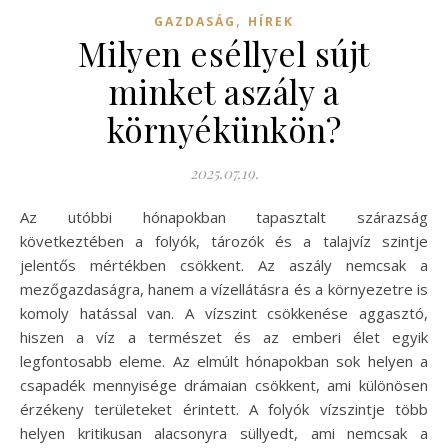
,
GAZDASÁG
HÍREK
Milyen eséllyel sújt
minket aszály a
környékünkön?
2025.07.19.
Az utóbbi hónapokban tapasztalt szárazság
következtében a folyók, tározók és a talajvíz szintje
jelentős mértékben csökkent. Az aszály nemcsak a
mezőgazdaságra, hanem a vízellátásra és a környezetre is
komoly hatással van. A vízszint csökkenése aggasztó,
hiszen a víz a természet és az emberi élet egyik
legfontosabb eleme. Az elmúlt hónapokban sok helyen a
csapadék mennyisége drámaian csökkent, ami különösen
érzékeny területeket érintett. A folyók vízszintje több
helyen kritikusan alacsonyra süllyedt, ami nemcsak a