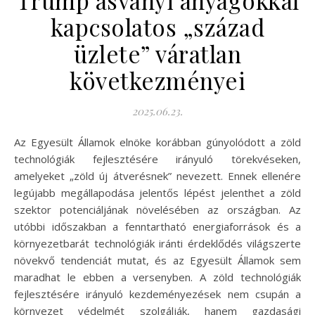
Trump ásványi anyagokkal
kapcsolatos „század
üzlete” váratlan
következményei
2025.06.23.
Az Egyesült Államok elnöke korábban gúnyolódott a zöld
technológiák fejlesztésére irányuló törekvéseken,
amelyeket „zöld új átverésnek” nevezett. Ennek ellenére
legújabb megállapodása jelentős lépést jelenthet a zöld
szektor potenciáljának növelésében az országban. Az
utóbbi időszakban a fenntartható energiaforrások és a
környezetbarát technológiák iránti érdeklődés világszerte
növekvő tendenciát mutat, és az Egyesült Államok sem
maradhat le ebben a versenyben. A zöld technológiák
fejlesztésére irányuló kezdeményezések nem csupán a
környezet védelmét szolgálják, hanem gazdasági