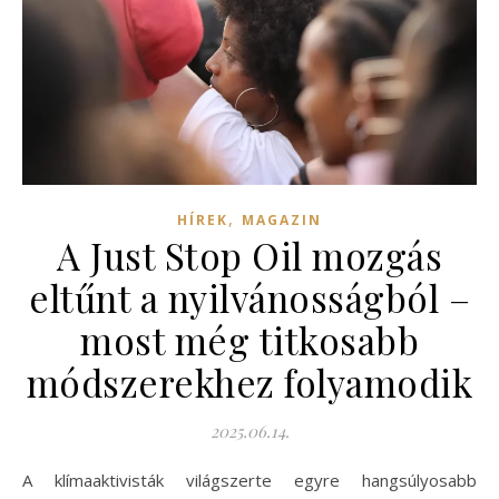
,
HÍREK
MAGAZIN
A Just Stop Oil mozgás
eltűnt a nyilvánosságból –
most még titkosabb
módszerekhez folyamodik
2025.06.14.
A klímaaktivisták világszerte egyre hangsúlyosabb