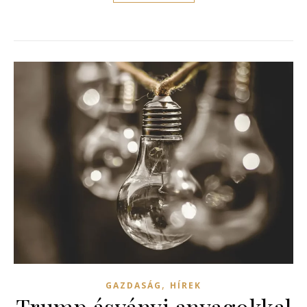
,
GAZDASÁG
HÍREK