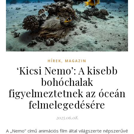
,
HÍREK
MAGAZIN
‘Kicsi Nemo’: A kisebb
bohóchalak
figyelmeztetnek az óceán
felmelegedésére
2025.06.08.
A „Nemo” című animációs film által világszerte népszerűvé