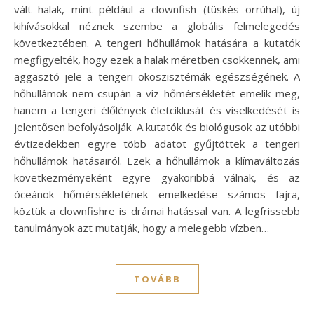
vált halak, mint például a clownfish (tüskés orrúhal), új
kihívásokkal néznek szembe a globális felmelegedés
következtében. A tengeri hőhullámok hatására a kutatók
megfigyelték, hogy ezek a halak méretben csökkennek, ami
aggasztó jele a tengeri ökoszisztémák egészségének. A
hőhullámok nem csupán a víz hőmérsékletét emelik meg,
hanem a tengeri élőlények életciklusát és viselkedését is
jelentősen befolyásolják. A kutatók és biológusok az utóbbi
évtizedekben egyre több adatot gyűjtöttek a tengeri
hőhullámok hatásairól. Ezek a hőhullámok a klímaváltozás
következményeként egyre gyakoribbá válnak, és az
óceánok hőmérsékletének emelkedése számos fajra,
köztük a clownfishre is drámai hatással van. A legfrissebb
tanulmányok azt mutatják, hogy a melegebb vízben…
TOVÁBB