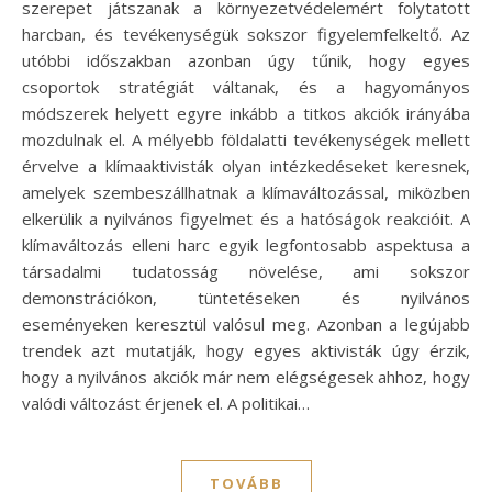
szerepet játszanak a környezetvédelemért folytatott
harcban, és tevékenységük sokszor figyelemfelkeltő. Az
utóbbi időszakban azonban úgy tűnik, hogy egyes
csoportok stratégiát váltanak, és a hagyományos
módszerek helyett egyre inkább a titkos akciók irányába
mozdulnak el. A mélyebb földalatti tevékenységek mellett
érvelve a klímaaktivisták olyan intézkedéseket keresnek,
amelyek szembeszállhatnak a klímaváltozással, miközben
elkerülik a nyilvános figyelmet és a hatóságok reakcióit. A
klímaváltozás elleni harc egyik legfontosabb aspektusa a
társadalmi tudatosság növelése, ami sokszor
demonstrációkon, tüntetéseken és nyilvános
eseményeken keresztül valósul meg. Azonban a legújabb
trendek azt mutatják, hogy egyes aktivisták úgy érzik,
hogy a nyilvános akciók már nem elégségesek ahhoz, hogy
valódi változást érjenek el. A politikai…
TOVÁBB