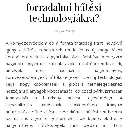
forradalmi hűtési
technológiákra?
2025.06.09.
A környezetvédelem és a fenntarthatóság iránti növekvő
igény a hűtési rendszerek területén is új megoldások
keresésére sarkallja a gyártókat. Az utóbbi években egyre
nagyobb figyelmet kapnak azok a hűtőberendezések,
amelyek nem használnak hagyományos,
környezetszennyező hűtőközegeket. Ezen új technológiák
célja, hogy csökkentsék a globális felmelegedéshez
hozzájáruló anyagok kibocsátását, és ezzel párhuzamosan
fenntartsák a hatékony hűtési teljesítményt. A
klímaváltozás hatásainak csökkentésére irányuló
nemzetközi erőfeszítések részeként a hűtési rendszerek
számára is egyre szigorúbb előírások lépnek életbe. A
hagyományos hűtőközegek, mint például a HFC-k