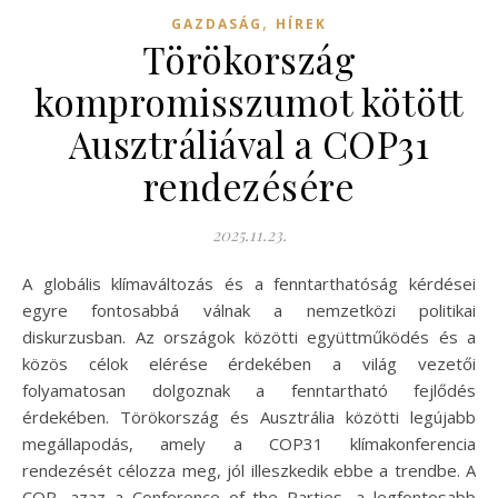
,
GAZDASÁG
HÍREK
Törökország
kompromisszumot kötött
Ausztráliával a COP31
rendezésére
2025.11.23.
A globális klímaváltozás és a fenntarthatóság kérdései
egyre fontosabbá válnak a nemzetközi politikai
diskurzusban. Az országok közötti együttműködés és a
közös célok elérése érdekében a világ vezetői
folyamatosan dolgoznak a fenntartható fejlődés
érdekében. Törökország és Ausztrália közötti legújabb
megállapodás, amely a COP31 klímakonferencia
rendezését célozza meg, jól illeszkedik ebbe a trendbe. A
COP, azaz a Conference of the Parties, a legfontosabb