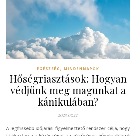
,
EGÉSZSÉG
MINDENNAPOK
Hőségriasztások: Hogyan
védjünk meg magunkat a
kánikulában?
2025.07.22.
A legfrissebb időjárási figyelmeztető rendszer célja, hogy
tájékoztassa a közönséget a szélsőséges hőmérsékletek