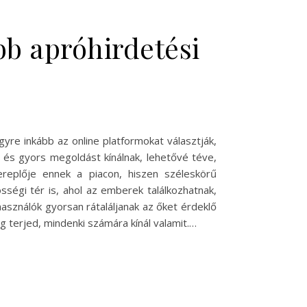
b apróhirdetési
re inkább az online platformokat választják,
 és gyors megoldást kínálnak, lehetővé téve,
replője ennek a piacon, hiszen széleskörű
ségi tér is, ahol az emberek találkozhatnak,
használók gyorsan rátaláljanak az őket érdeklő
g terjed, mindenki számára kínál valamit.…