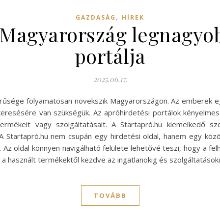
,
GAZDASÁG
HÍREK
, Magyarország legnagyob
portálja
2025.06.17.
zerűsége folyamatosan növekszik Magyarországon. Az emberek egy
 keresésére van szükségük. Az apróhirdetési portálok kényelmes
rmékeit vagy szolgáltatásait. A Startapró.hu kiemelkedő sze
A Startapró.hu nem csupán egy hirdetési oldal, hanem egy közös
Az oldal könnyen navigálható felülete lehetővé teszi, hogy a fel
a használt termékektől kezdve az ingatlanokig és szolgáltatásoki
TOVÁBB