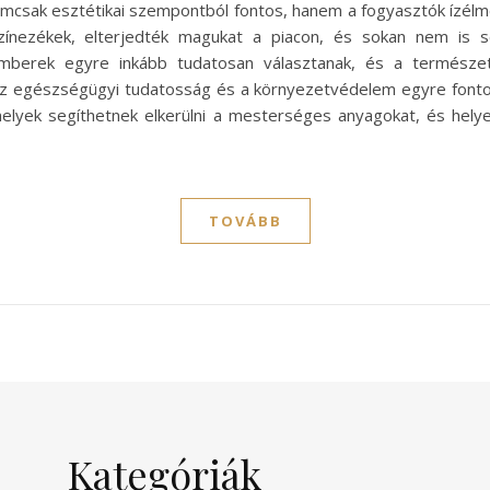
mcsak esztétikai szempontból fontos, hanem a fogyasztók ízélmé
ínezékek, elterjedték magukat a piacon, és sokan nem is se
berek egyre inkább tudatosan választanak, és a természetes
az egészségügyi tudatosság és a környezetvédelem egyre fontos
yek segíthetnek elkerülni a mesterséges anyagokat, és helyet
TOVÁBB
Kategóriák