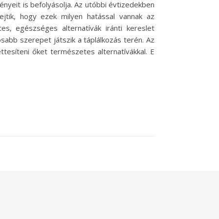
nyeit is befolyásolja. Az utóbbi évtizedekben
jtik, hogy ezek milyen hatással vannak az
, egészséges alternatívák iránti kereslet
abb szerepet játszik a táplálkozás terén. Az
tesíteni őket természetes alternatívákkal. E