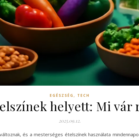
,
EGÉSZSÉG
TECH
elszínek helyett: Mi vár 
2025.09.12.
változnak, és a mesterséges ételszínek használata mindennapos