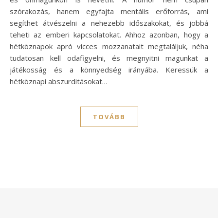
szórakozás, hanem egyfajta mentális erőforrás, ami
segíthet átvészelni a nehezebb időszakokat, és jobbá
teheti az emberi kapcsolatokat. Ahhoz azonban, hogy a
hétköznapok apró vicces mozzanatait megtaláljuk, néha
tudatosan kell odafigyelni, és megnyitni magunkat a
játékosság és a könnyedség irányába. Keressük a
hétköznapi abszurditásokat…
TOVÁBB