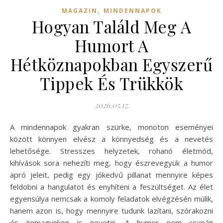
,
MAGAZIN
MINDENNAPOK
Hogyan Találd Meg A
Humort A
Hétköznapokban Egyszerű
Tippek És Trükkök
2026.05.17.
A mindennapok gyakran szürke, monoton eseményei
között könnyen elvész a könnyedség és a nevetés
lehetősége. Stresszes helyzetek, rohanó életmód,
kihívások sora nehezíti meg, hogy észrevegyük a humor
apró jeleit, pedig egy jókedvű pillanat mennyire képes
feldobni a hangulatot és enyhíteni a feszültséget. Az élet
egyensúlya nemcsak a komoly feladatok elvégzésén múlik,
hanem azon is, hogy mennyire tudunk lazítani, szórakozni
és önmagunkon is nevetni. A humor nem csupán