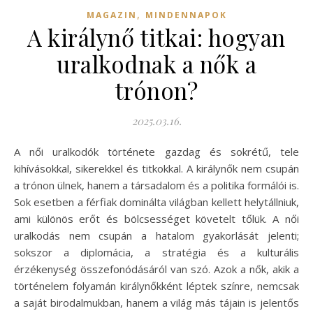
,
MAGAZIN
MINDENNAPOK
A királynő titkai: hogyan
uralkodnak a nők a
trónon?
2025.03.16.
A női uralkodók története gazdag és sokrétű, tele
kihívásokkal, sikerekkel és titkokkal. A királynők nem csupán
a trónon ülnek, hanem a társadalom és a politika formálói is.
Sok esetben a férfiak dominálta világban kellett helytállniuk,
ami különös erőt és bölcsességet követelt tőlük. A női
uralkodás nem csupán a hatalom gyakorlását jelenti;
sokszor a diplomácia, a stratégia és a kulturális
érzékenység összefonódásáról van szó. Azok a nők, akik a
történelem folyamán királynőkként léptek színre, nemcsak
a saját birodalmukban, hanem a világ más tájain is jelentős