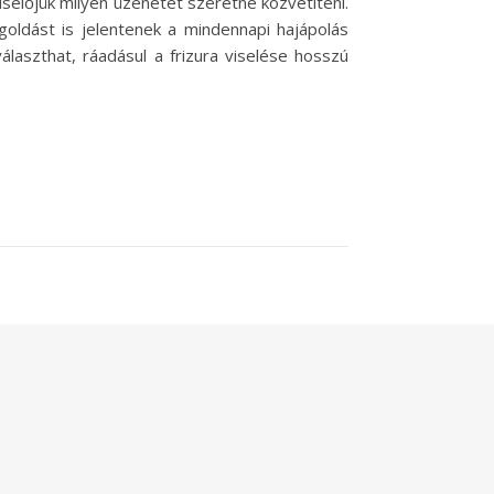
selőjük milyen üzenetet szeretne közvetíteni.
oldást is jelentenek a mindennapi hajápolás
álaszthat, ráadásul a frizura viselése hosszú