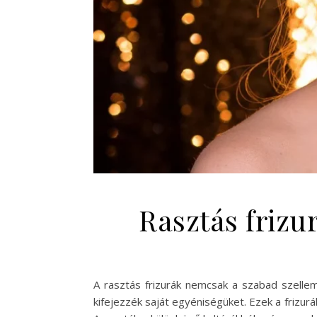
Rasztás frizu
A rasztás frizurák nemcsak a szabad szellem
kifejezzék saját egyéniségüket. Ezek a frizurá