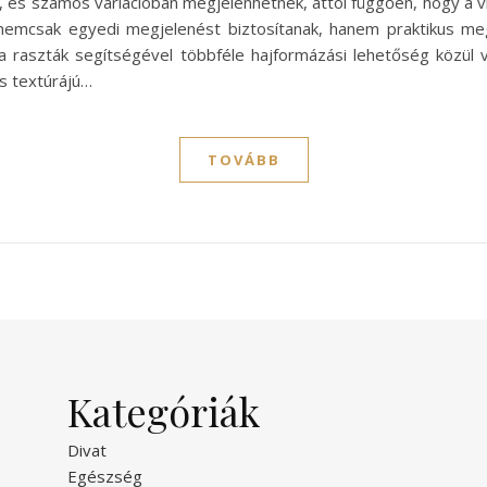
, és számos variációban megjelenhetnek, attól függően, hogy a vi
 nemcsak egyedi megjelenést biztosítanak, hanem praktikus meg
t a raszták segítségével többféle hajformázási lehetőség közül v
és textúrájú…
TOVÁBB
Kategóriák
Divat
Egészség