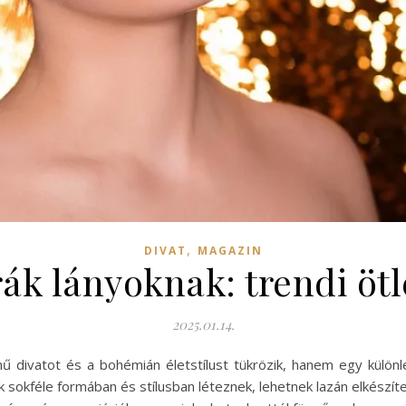
,
DIVAT
MAGAZIN
rák lányoknak: trendi ötl
2025.01.14.
ű divatot és a bohémián életstílust tükrözik, hanem egy különl
k sokféle formában és stílusban léteznek, lehetnek lazán elkészíte