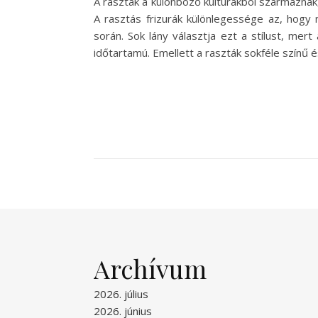
A raszták a különböző kultúrákból származnak
A rasztás frizurák különlegessége az, hogy
során. Sok lány választja ezt a stílust, mer
időtartamú. Emellett a raszták sokféle színű 
Archívum
2026. július
2026. június