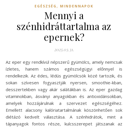
,
EGÉSZSÉG
MINDENNAPOK
Mennyi a
szénhidráttartalma az
epernek?
2025.03.31.
Az eper egy rendkívül népszerű gyümölcs, amely nemcsak
ízletes, hanem számos egészségügyi előnnyel is
rendelkezik. Az édes, lédús gyümölcsök közé tartozik, és
sokan szívesen fogyasztják nyersen, smoothie-kban,
desszertekben vagy akár salátákban is. Az eper gazdag
vitaminokban, ásványi anyagokban és antioxidánsokban,
amelyek hozzájárulnak a szervezet egészségéhez.
Emellett alacsony kalóriatartalmának köszönhetően sok
diétázó kedvelt választása. A szénhidrátok, mint a
tápanyagok fontos része, kulcsszerepet játszanak az