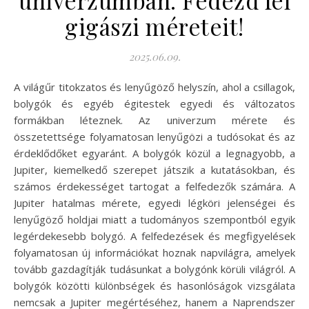
univerzumban: Fedezd fel
gigászi méreteit!
2025.06.09.
A világűr titokzatos és lenyűgöző helyszín, ahol a csillagok,
bolygók és egyéb égitestek egyedi és változatos
formákban léteznek. Az univerzum mérete és
összetettsége folyamatosan lenyűgözi a tudósokat és az
érdeklődőket egyaránt. A bolygók közül a legnagyobb, a
Jupiter, kiemelkedő szerepet játszik a kutatásokban, és
számos érdekességet tartogat a felfedezők számára. A
Jupiter hatalmas mérete, egyedi légköri jelenségei és
lenyűgöző holdjai miatt a tudományos szempontból egyik
legérdekesebb bolygó. A felfedezések és megfigyelések
folyamatosan új információkat hoznak napvilágra, amelyek
tovább gazdagítják tudásunkat a bolygónk körüli világról. A
bolygók közötti különbségek és hasonlóságok vizsgálata
nemcsak a Jupiter megértéséhez, hanem a Naprendszer