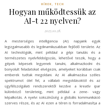
,
HÍREK
TECH
Hogyan működtessük az
AI-t 22 nyelven?
2025.10.28.
A mesterséges intelligencia (AI) napjaink egyik
legizgalmasabb és legdinamikusabban fejlődő területe. Az
AI technológiák, mint például a gépi tanulás és a
természetes nyelvfeldolgozás, lehetővé teszik, hogy a
gépek képesek legyenek tanulni, alkalmazkodni és
bonyolult feladatokat elvégezni, amelyeket korábban csak
emberek tudtak megoldani. Az AI alkalmazása széles
spektrumot ölel fel, a vállalati megoldásoktól és az
ügyfélszolgálati rendszerektől kezdve a kreatív ipar
különböző területeiig, mint például a zene- vagy
képalkotás. A nyelvi sokszínűség a globális kommunikáció
szerves része, és az AI ezen a téren is forradalmasítja a