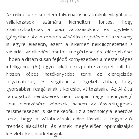
2025.11.30.
Az online kereskedelem folyamatosan átalakuló világában a
vállalkozások számára kiemelten fontos, hogy
alkalmazkodjanak a piaci változásokhoz és ügyfeleik
igényeihez. Az internetes vásárlás terjedésével a verseny
is egyre élesebb, ezért a sikerhez nélkülözhetetlen a
vásárlói viselkedés pontos megértése és előrejelzése.
Ebben a dinamikusan fejlődő környezetben a mesterséges
intelligencia (AI) egyre inkább központi szerepet tölt be,
hiszen képes hatékonyabbá tenni az előrejelzési
folyamatokat, és segíteni a cégeket abban, hogy
gyorsabban reagáljanak a kereslet változásaira. Az AI által
támogatott rendszerek nem csupán nagy mennyiségű
adat elemzésére képesek, hanem az összefüggések
felismerésében is kiemelkedők. Ez a technológia lehetővé
teszi, hogy a vállalkozások előre lássák a fogyasztói
trendek alakulását, és ennek megfelelően optimalizálják
készleteiket, marketingjük…