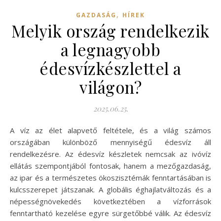
,
GAZDASÁG
HÍREK
Melyik ország rendelkezik
a legnagyobb
édesvízkészlettel a
világon?
2025.06.25.
A víz az élet alapvető feltétele, és a világ számos
országában különböző mennyiségű édesvíz áll
rendelkezésre. Az édesvíz készletek nemcsak az ivóvíz
ellátás szempontjából fontosak, hanem a mezőgazdaság,
az ipar és a természetes ökoszisztémák fenntartásában is
kulcsszerepet játszanak. A globális éghajlatváltozás és a
népességnövekedés következtében a vízforrások
fenntartható kezelése egyre sürgetőbbé válik. Az édesvíz