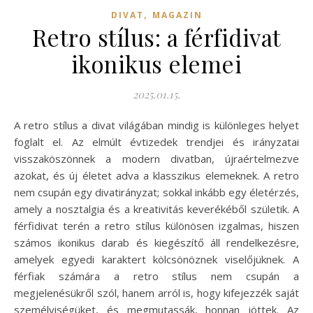
,
DIVAT
MAGAZIN
Retro stílus: a férfidivat
ikonikus elemei
2025.01.15.
A retro stílus a divat világában mindig is különleges helyet
foglalt el. Az elmúlt évtizedek trendjei és irányzatai
visszaköszönnek a modern divatban, újraértelmezve
azokat, és új életet adva a klasszikus elemeknek. A retro
nem csupán egy divatirányzat; sokkal inkább egy életérzés,
amely a nosztalgia és a kreativitás keverékéből születik. A
férfidivat terén a retro stílus különösen izgalmas, hiszen
számos ikonikus darab és kiegészítő áll rendelkezésre,
amelyek egyedi karaktert kölcsönöznek viselőjüknek. A
férfiak számára a retro stílus nem csupán a
megjelenésükről szól, hanem arról is, hogy kifejezzék saját
személyiségüket, és megmutassák, honnan jöttek. Az