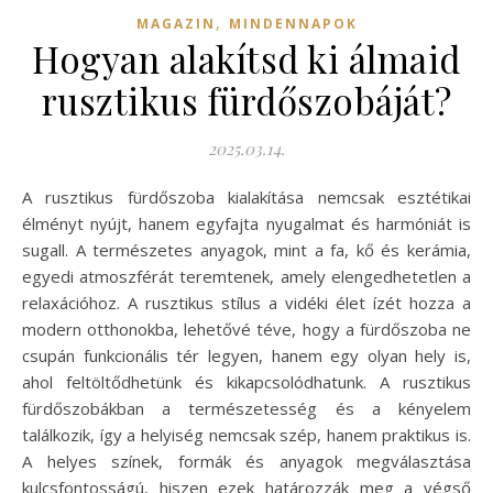
,
MAGAZIN
MINDENNAPOK
Hogyan alakítsd ki álmaid
rusztikus fürdőszobáját?
2025.03.14.
A rusztikus fürdőszoba kialakítása nemcsak esztétikai
élményt nyújt, hanem egyfajta nyugalmat és harmóniát is
sugall. A természetes anyagok, mint a fa, kő és kerámia,
egyedi atmoszférát teremtenek, amely elengedhetetlen a
relaxációhoz. A rusztikus stílus a vidéki élet ízét hozza a
modern otthonokba, lehetővé téve, hogy a fürdőszoba ne
csupán funkcionális tér legyen, hanem egy olyan hely is,
ahol feltöltődhetünk és kikapcsolódhatunk. A rusztikus
fürdőszobákban a természetesség és a kényelem
találkozik, így a helyiség nemcsak szép, hanem praktikus is.
A helyes színek, formák és anyagok megválasztása
kulcsfontosságú, hiszen ezek határozzák meg a végső