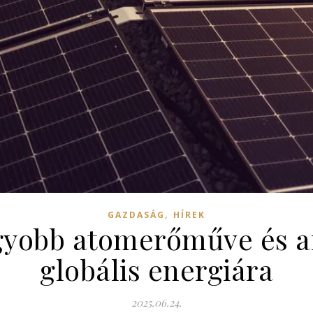
,
GAZDASÁG
HÍREK
agyobb atomerőműve és a
globális energiára
2025.06.24.