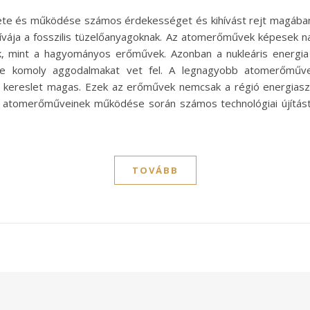
ete és működése számos érdekességet és kihívást rejt magában
tívája a fosszilis tüzelőanyagoknak. Az atomerőművek képesek na
ak, mint a hagyományos erőművek. Azonban a nukleáris energia
ése komoly aggodalmakat vet fel. A legnagyobb atomerőműv
ti kereslet magas. Ezek az erőművek nemcsak a régió energiaszü
b atomerőműveinek működése során számos technológiai újítást
TOVÁBB