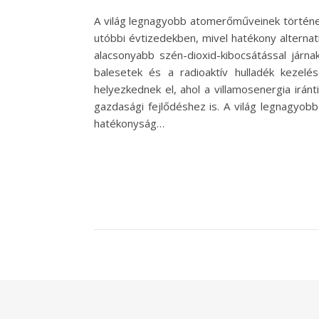
A világ legnagyobb atomerőműveinek történ
utóbbi évtizedekben, mivel hatékony alterna
alacsonyabb szén-dioxid-kibocsátással járn
balesetek és a radioaktív hulladék kezel
helyezkednek el, ahol a villamosenergia irán
gazdasági fejlődéshez is. A világ legnagyob
hatékonyság…