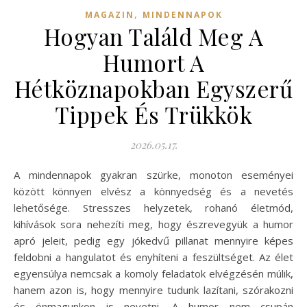
,
MAGAZIN
MINDENNAPOK
Hogyan Találd Meg A
Humort A
Hétköznapokban Egyszerű
Tippek És Trükkök
2026.05.17.
A mindennapok gyakran szürke, monoton eseményei
között könnyen elvész a könnyedség és a nevetés
lehetősége. Stresszes helyzetek, rohanó életmód,
kihívások sora nehezíti meg, hogy észrevegyük a humor
apró jeleit, pedig egy jókedvű pillanat mennyire képes
feldobni a hangulatot és enyhíteni a feszültséget. Az élet
egyensúlya nemcsak a komoly feladatok elvégzésén múlik,
hanem azon is, hogy mennyire tudunk lazítani, szórakozni
és önmagunkon is nevetni. A humor nem csupán