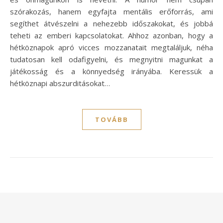
szórakozás, hanem egyfajta mentális erőforrás, ami
segíthet átvészelni a nehezebb időszakokat, és jobbá
teheti az emberi kapcsolatokat. Ahhoz azonban, hogy a
hétköznapok apró vicces mozzanatait megtaláljuk, néha
tudatosan kell odafigyelni, és megnyitni magunkat a
játékosság és a könnyedség irányába. Keressük a
hétköznapi abszurditásokat…
TOVÁBB