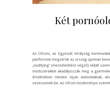
Két pornóold
Az Ofcom, az Egyesült Királyság kommunikác
platformok megsértik az ország újonnan beve
„nudifying” (meztelenítést végző) oldalt üzem
módszerekkel akadályozzák meg a gyermekek 
értelmében minden olyan weboldalnak, ahol 
vezessenek be. Az Ofcom közleménye szerint 