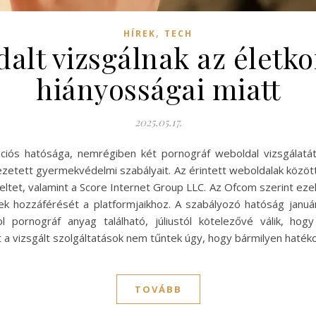
,
HÍREK
TECH
alt vizsgálnak az életk
hiányosságai miatt
2025.05.17.
iós hatósága, nemrégiben két pornográf weboldal vizsgálatát 
zetett gyermekvédelmi szabályait. Az érintett weboldalak között
eltet, valamint a Score Internet Group LLC. Az Ofcom szerint ez
hozzáférését a platformjaikhoz. A szabályozó hatóság január
pornográf anyag található, júliustól kötelezővé válik, hogy 
a vizsgált szolgáltatások nem tűntek úgy, hogy bármilyen haté
TOVÁBB