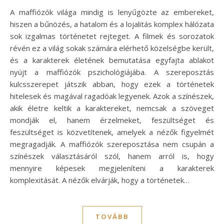
A maffiózók világa mindig is lenyűgözte az embereket,
hiszen a bűnözés, a hatalom és a lojalitás komplex hálózata
sok izgalmas történetet rejteget. A filmek és sorozatok
révén ez a világ sokak számára elérhető közelségbe került,
és a karakterek életének bemutatása egyfajta ablakot
nyújt a maffiózók pszichológiájába. A szereposztás
kulcsszerepet játszik abban, hogy ezek a történetek
hitelesek és magával ragadóak legyenek. Azok a színészek,
akik életre keltik a karaktereket, nemcsak a szöveget
mondják el, hanem érzelmeket, feszültséget és
feszültséget is közvetítenek, amelyek a nézők figyelmét
megragadják. A maffiózók szereposztása nem csupán a
színészek választásáról szól, hanem arról is, hogy
mennyire képesek megjeleníteni a karakterek
komplexitását. A nézők elvárják, hogy a történetek…
TOVÁBB