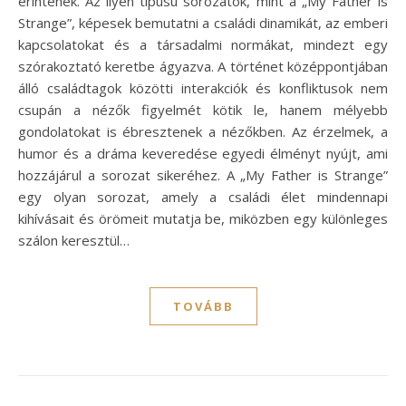
érintenek. Az ilyen típusú sorozatok, mint a „My Father is
Strange”, képesek bemutatni a családi dinamikát, az emberi
kapcsolatokat és a társadalmi normákat, mindezt egy
szórakoztató keretbe ágyazva. A történet középpontjában
álló családtagok közötti interakciók és konfliktusok nem
csupán a nézők figyelmét kötik le, hanem mélyebb
gondolatokat is ébresztenek a nézőkben. Az érzelmek, a
humor és a dráma keveredése egyedi élményt nyújt, ami
hozzájárul a sorozat sikeréhez. A „My Father is Strange”
egy olyan sorozat, amely a családi élet mindennapi
kihívásait és örömeit mutatja be, miközben egy különleges
szálon keresztül…
TOVÁBB