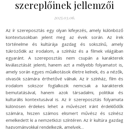
szereplőinek jellemzői
2025.03.06.
Az ír szereposztás egy olyan kifejezés, amely különböző
kontextusokban jelent meg az évek során. Az írek
történelme és kultúrája gazdag és sokszínű, amely
tükröződik az irodalom, a színház és a filmek világában
egyaránt. A szereposztás nem csupán a karakterek
kiválasztását jelenti, hanem azt a mélyebb folyamatot is,
amely során egyes műalkotások életre kelnek, és a nézők,
olvasók számára érthetővé válnak. Az ír színház, film és
irodalom sokszor foglalkozik nemcsak a karakterek
bemutatásával, hanem azok társadalmi, politikai és
kulturális kontextusával is. Az ír szereposztás folyamata
különösen érdekes lehet a művészet iránt érdeklődők
számára, hiszen számos elismert művész és színész
emelkedett ki a nemzetközi színtéren. Az ír kultúra gazdag
hagyományokkal rendelkezik, amelyek…