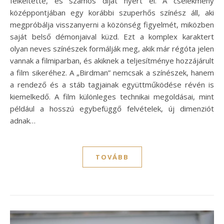
felkeltette, és számos díjat nyert el. A cselekmény
középpontjában egy korábbi szuperhős színész áll, aki
megpróbálja visszanyerni a közönség figyelmét, miközben
saját belső démonjaival küzd. Ezt a komplex karaktert
olyan neves színészek formálják meg, akik már régóta jelen
vannak a filmiparban, és akiknek a teljesítménye hozzájárult
a film sikeréhez. A „Birdman” nemcsak a színészek, hanem
a rendező és a stáb tagjainak együttműködése révén is
kiemelkedő. A film különleges technikai megoldásai, mint
például a hosszú egybefüggő felvételek, új dimenziót
adnak…
TOVÁBB