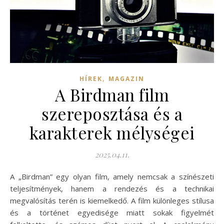
,
HÍREK
MAGAZIN
A Birdman film
szereposztása és a
karakterek mélységei
2025.04.11.
A „Birdman” egy olyan film, amely nemcsak a színészeti
teljesítmények, hanem a rendezés és a technikai
megvalósítás terén is kiemelkedő. A film különleges stílusa
és a történet egyedisége miatt sokak figyelmét