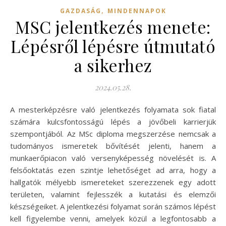
,
GAZDASÁG
MINDENNAPOK
MSC jelentkezés menete:
Lépésről lépésre útmutató
a sikerhez
2024.05.28.
A mesterképzésre való jelentkezés folyamata sok fiatal
számára kulcsfontosságú lépés a jövőbeli karrierjük
szempontjából. Az MSc diploma megszerzése nemcsak a
tudományos ismeretek bővítését jelenti, hanem a
munkaerőpiacon való versenyképesség növelését is. A
felsőoktatás ezen szintje lehetőséget ad arra, hogy a
hallgatók mélyebb ismereteket szerezzenek egy adott
területen, valamint fejlesszék a kutatási és elemzői
készségeiket. A jelentkezési folyamat során számos lépést
kell figyelembe venni, amelyek közül a legfontosabb a