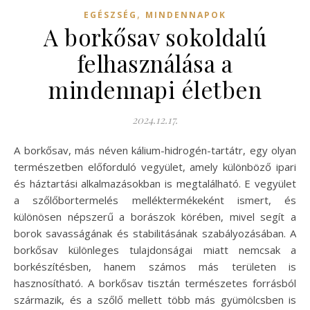
,
EGÉSZSÉG
MINDENNAPOK
A borkősav sokoldalú
felhasználása a
mindennapi életben
2024.12.17.
A borkősav, más néven kálium-hidrogén-tartátr, egy olyan
természetben előforduló vegyület, amely különböző ipari
és háztartási alkalmazásokban is megtalálható. E vegyület
a szőlőbortermelés melléktermékeként ismert, és
különösen népszerű a borászok körében, mivel segít a
borok savasságának és stabilitásának szabályozásában. A
borkősav különleges tulajdonságai miatt nemcsak a
borkészítésben, hanem számos más területen is
hasznosítható. A borkősav tisztán természetes forrásból
származik, és a szőlő mellett több más gyümölcsben is