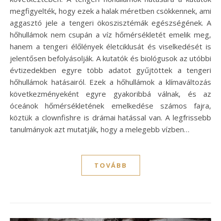
megfigyelték, hogy ezek a halak méretben csökkennek, ami
aggasztó jele a tengeri ökoszisztémák egészségének. A
hőhullámok nem csupán a víz hőmérsékletét emelik meg,
hanem a tengeri élőlények életciklusát és viselkedését is
jelentősen befolyásolják. A kutatók és biológusok az utóbbi
évtizedekben egyre több adatot gyűjtöttek a tengeri
hőhullámok hatásairól. Ezek a hőhullámok a klímaváltozás
következményeként egyre gyakoribbá válnak, és az
óceánok hőmérsékletének emelkedése számos fajra,
köztük a clownfishre is drámai hatással van. A legfrissebb
tanulmányok azt mutatják, hogy a melegebb vízben…
TOVÁBB