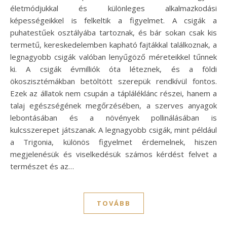
életmódjukkal és különleges alkalmazkodási
képességeikkel is felkeltik a figyelmet. A csigák a
puhatestűek osztályába tartoznak, és bár sokan csak kis
termetű, kereskedelemben kapható fajtákkal találkoznak, a
legnagyobb csigák valóban lenyűgöző méreteikkel tűnnek
ki. A csigák évmilliók óta léteznek, és a földi
ökoszisztémákban betöltött szerepük rendkívül fontos.
Ezek az állatok nem csupán a tápláléklánc részei, hanem a
talaj egészségének megőrzésében, a szerves anyagok
lebontásában és a növények pollinálásában is
kulcsszerepet játszanak. A legnagyobb csigák, mint például
a Trigonia, különös figyelmet érdemelnek, hiszen
megjelenésük és viselkedésük számos kérdést felvet a
természet és az…
TOVÁBB