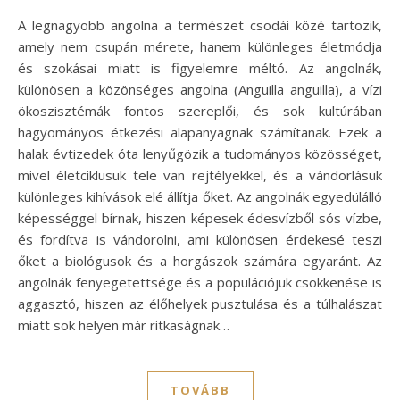
A legnagyobb angolna a természet csodái közé tartozik,
amely nem csupán mérete, hanem különleges életmódja
és szokásai miatt is figyelemre méltó. Az angolnák,
különösen a közönséges angolna (Anguilla anguilla), a vízi
ökoszisztémák fontos szereplői, és sok kultúrában
hagyományos étkezési alapanyagnak számítanak. Ezek a
halak évtizedek óta lenyűgözik a tudományos közösséget,
mivel életciklusuk tele van rejtélyekkel, és a vándorlásuk
különleges kihívások elé állítja őket. Az angolnák egyedülálló
képességgel bírnak, hiszen képesek édesvízből sós vízbe,
és fordítva is vándorolni, ami különösen érdekesé teszi
őket a biológusok és a horgászok számára egyaránt. Az
angolnák fenyegetettsége és a populációjuk csökkenése is
aggasztó, hiszen az élőhelyek pusztulása és a túlhalászat
miatt sok helyen már ritkaságnak…
TOVÁBB