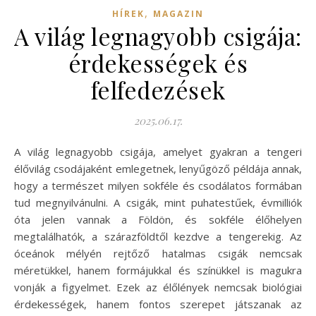
,
HÍREK
MAGAZIN
A világ legnagyobb csigája:
érdekességek és
felfedezések
2025.06.17.
A világ legnagyobb csigája, amelyet gyakran a tengeri
élővilág csodájaként emlegetnek, lenyűgöző példája annak,
hogy a természet milyen sokféle és csodálatos formában
tud megnyilvánulni. A csigák, mint puhatestűek, évmilliók
óta jelen vannak a Földön, és sokféle élőhelyen
megtalálhatók, a szárazföldtől kezdve a tengerekig. Az
óceánok mélyén rejtőző hatalmas csigák nemcsak
méretükkel, hanem formájukkal és színükkel is magukra
vonják a figyelmet. Ezek az élőlények nemcsak biológiai
érdekességek, hanem fontos szerepet játszanak az