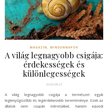
,
MAGAZIN
MINDENNAPOK
A világ legnagyobb csigája:
érdekességek és
különlegességek
2025.06.17.
A világ legnagyobb csigája a természet egyik
leglenyűgözőbb és legérdekesebb teremtménye. Ezek az
állatok nem csupán méretükkel, hanem egyedi