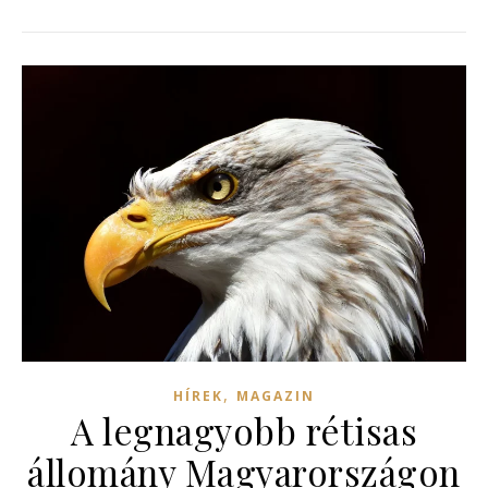
,
HÍREK
MAGAZIN
A legnagyobb rétisas
állomány Magyarországon