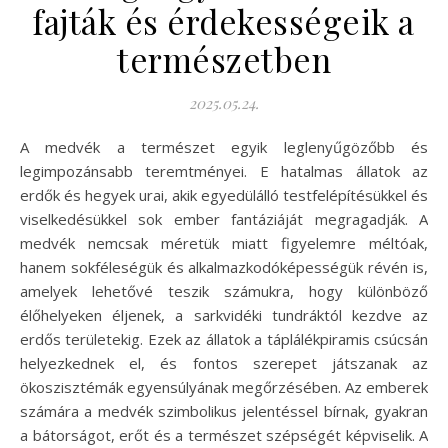
fajták és érdekességeik a
természetben
2025.05.24.
A medvék a természet egyik leglenyűgözőbb és
legimpozánsabb teremtményei. E hatalmas állatok az
erdők és hegyek urai, akik egyedülálló testfelépítésükkel és
viselkedésükkel sok ember fantáziáját megragadják. A
medvék nemcsak méretük miatt figyelemre méltóak,
hanem sokféleségük és alkalmazkodóképességük révén is,
amelyek lehetővé teszik számukra, hogy különböző
élőhelyeken éljenek, a sarkvidéki tundráktól kezdve az
erdős területekig. Ezek az állatok a táplálékpiramis csúcsán
helyezkednek el, és fontos szerepet játszanak az
ökoszisztémák egyensúlyának megőrzésében. Az emberek
számára a medvék szimbolikus jelentéssel bírnak, gyakran
a bátorságot, erőt és a természet szépségét képviselik. A