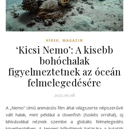
,
HÍREK
MAGAZIN
‘Kicsi Nemo’: A kisebb
bohóchalak
figyelmeztetnek az óceán
felmelegedésére
2025.06.08.
A „Nemo” című animációs film által világszerte népszerűvé
vált halak, mint például a clownfish (tüskés orrúhal), új
kihívásokkal néznek szembe a globális felmelegedés
következtében. A tengeri hőhullámok hatására a kutatók