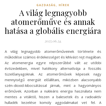
,
GAZDASÁG
HÍREK
A világ legnagyobb
atomerőműve és annak
hatása a globális energiára
2025.06.24.
A világ legnagyobb atomerőműveinek története és
működése számos érdekességet és kihívást rejt magában.
Az atomenergia egyre népszerűbbé vált az utóbbi
évtizedekben, mivel hatékony alternatívája a fosszilis
tüzelőanyagoknak. Az atomerőművek képesek nagy
mennyiségű energiát előállítani, miközben alacsonyabb
szén-dioxid-kibocsátással járnak, mint a hagyományos
erőművek. Azonban a nukleáris energia használata nem
mentes a vitáktól, hiszen a balesetek és a radioaktív
hulladék kezelése komoly aggodalmakat vet fel. A