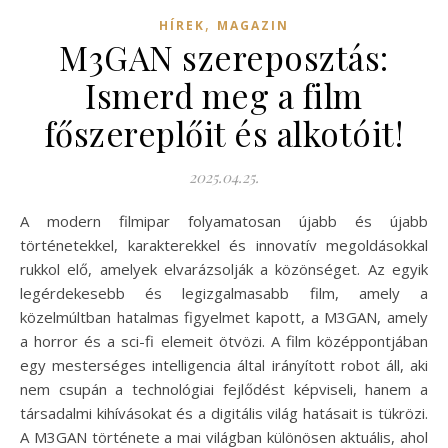
,
HÍREK
MAGAZIN
M3GAN szereposztás:
Ismerd meg a film
főszereplőit és alkotóit!
2025.04.25.
A modern filmipar folyamatosan újabb és újabb
történetekkel, karakterekkel és innovatív megoldásokkal
rukkol elő, amelyek elvarázsolják a közönséget. Az egyik
legérdekesebb és legizgalmasabb film, amely a
közelmúltban hatalmas figyelmet kapott, a M3GAN, amely
a horror és a sci-fi elemeit ötvözi. A film középpontjában
egy mesterséges intelligencia által irányított robot áll, aki
nem csupán a technológiai fejlődést képviseli, hanem a
társadalmi kihívásokat és a digitális világ hatásait is tükrözi.
A M3GAN története a mai világban különösen aktuális, ahol