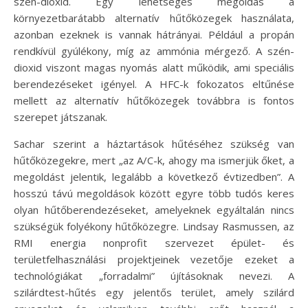
szén-dioxid. Egy lehetséges megoldás a
környezetbarátabb alternatív hűtőközegek használata,
azonban ezeknek is vannak hátrányai. Például a propán
rendkívül gyúlékony, míg az ammónia mérgező. A szén-
dioxid viszont magas nyomás alatt működik, ami speciális
berendezéseket igényel. A HFC-k fokozatos eltűnése
mellett az alternatív hűtőközegek továbbra is fontos
szerepet játszanak.
Sachar szerint a háztartások hűtéséhez szükség van
hűtőközegekre, mert „az A/C-k, ahogy ma ismerjük őket, a
megoldást jelentik, legalább a következő évtizedben”. A
hosszú távú megoldások között egyre több tudós keres
olyan hűtőberendezéseket, amelyeknek egyáltalán nincs
szükségük folyékony hűtőközegre. Lindsay Rasmussen, az
RMI energia nonprofit szervezet épület- és
területfelhasználási projektjeinek vezetője ezeket a
technológiákat „forradalmi” újításoknak nevezi. A
szilárdtest-hűtés egy jelentős terület, amely szilárd