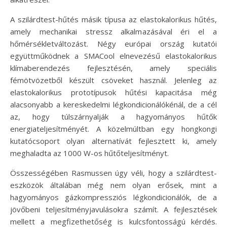
A szilárdtest-hűtés másik típusa az elastokalorikus hűtés,
amely mechanikai stressz alkalmazásával éri el a
hőmérsékletváltozást. Négy európai ország kutatói
együttműködnek a SMACool elnevezésű elastokalorikus
klímaberendezés fejlesztésén, amely speciális
fémötvözetből készült csöveket használ. Jelenleg az
elastokalorikus prototípusok hűtési kapacitása még
alacsonyabb a kereskedelmi légkondicionálókénál, de a cél
az, hogy túlszárnyalják a hagyományos hűtők
energiateljesítményét. A közelmúltban egy hongkongi
kutatócsoport olyan alternatívát fejlesztett ki, amely
meghaladta az 1000 W-os hűtőteljesítményt.
Összességében Rasmussen úgy véli, hogy a szilárdtest-
eszközök általában még nem olyan erősek, mint a
hagyományos gázkompressziós légkondicionálók, de a
jövőbeni teljesítményjavulásokra számít. A fejlesztések
mellett a megfizethetőség is kulcsfontosságú kérdés.