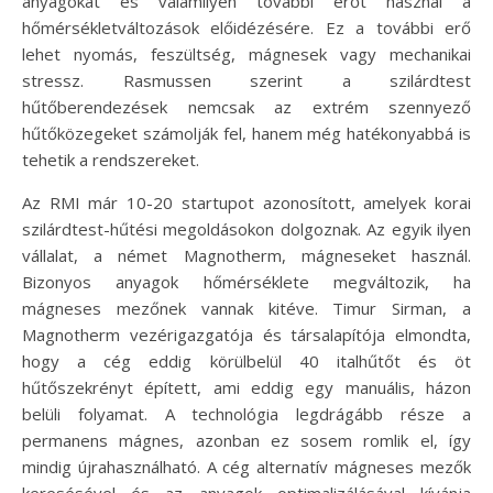
anyagokat és valamilyen további erőt használ a
hőmérsékletváltozások előidézésére. Ez a további erő
lehet nyomás, feszültség, mágnesek vagy mechanikai
stressz. Rasmussen szerint a szilárdtest
hűtőberendezések nemcsak az extrém szennyező
hűtőközegeket számolják fel, hanem még hatékonyabbá is
tehetik a rendszereket.
Az RMI már 10-20 startupot azonosított, amelyek korai
szilárdtest-hűtési megoldásokon dolgoznak. Az egyik ilyen
vállalat, a német Magnotherm, mágneseket használ.
Bizonyos anyagok hőmérséklete megváltozik, ha
mágneses mezőnek vannak kitéve. Timur Sirman, a
Magnotherm vezérigazgatója és társalapítója elmondta,
hogy a cég eddig körülbelül 40 italhűtőt és öt
hűtőszekrényt épített, ami eddig egy manuális, házon
belüli folyamat. A technológia legdrágább része a
permanens mágnes, azonban ez sosem romlik el, így
mindig újrahasználható. A cég alternatív mágneses mezők
keresésével és az anyagok optimalizálásával kívánja