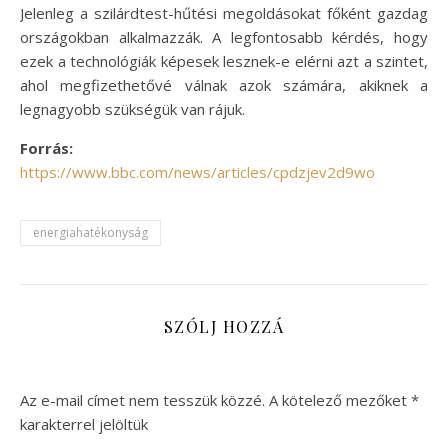
Jelenleg a szilárdtest-hűtési megoldásokat főként gazdag
országokban alkalmazzák. A legfontosabb kérdés, hogy
ezek a technológiák képesek lesznek-e elérni azt a szintet,
ahol megfizethetővé válnak azok számára, akiknek a
legnagyobb szükségük van rájuk.
Forrás:
https://www.bbc.com/news/articles/cpdzjev2d9wo
energiahatékonyság
SZÓLJ HOZZÁ
Az e-mail címet nem tesszük közzé.
A kötelező mezőket
*
karakterrel jelöltük