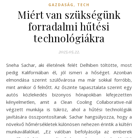
,
GAZDASÁG
TECH
Miért van szükségünk
forradalmi hűtési
technológiákra
2025.05.22.
Sneha Sachar, aki életének felét Delhiben töltötte, most
pedig Kaliforniában él, jól ismeri a hőséget. Azonban
elmondása szerint szülővárosa ma már sokkal forróbb,
mint amikor ő felnőtt. Az őszinte tapasztalata szerint egy
autós közlekedés bizonyos hónapokban kifejezetten
kényelmetlen, amit a Clean Cooling Collaborative-nál
végzett munkája is tükröz, ahol a hűtési technológiák
javítására összpontosítanak. Sachar hangsúlyozza, hogy a
növekvő hőmérsékletek különösen nehezen érintik a kültéri
munkavállalókat. „Ez valóban befolyásolja az emberek