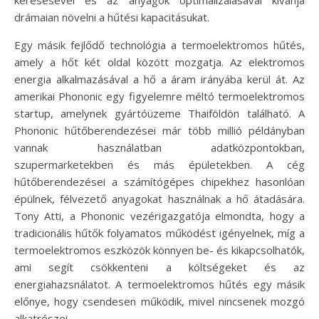
drámaian növelni a hűtési kapacitásukat.
Egy másik fejlődő technológia a termoelektromos hűtés,
amely a hőt két oldal között mozgatja. Az elektromos
energia alkalmazásával a hő a áram irányába kerül át. Az
amerikai Phononic egy figyelemre méltó termoelektromos
startup, amelynek gyártóüzeme Thaiföldön található. A
Phononic hűtőberendezései már több millió példányban
vannak használatban adatközpontokban,
szupermarketekben és más épületekben. A cég
hűtőberendezései a számítógépes chipekhez hasonlóan
épülnek, félvezető anyagokat használnak a hő átadására.
Tony Atti, a Phononic vezérigazgatója elmondta, hogy a
tradicionális hűtők folyamatos működést igényelnek, míg a
termoelektromos eszközök könnyen be- és kikapcsolhatók,
ami segít csökkenteni a költségeket és az
energiahazsnálatot. A termoelektromos hűtés egy másik
előnye, hogy csendesen működik, mivel nincsenek mozgó
alkatrészei.