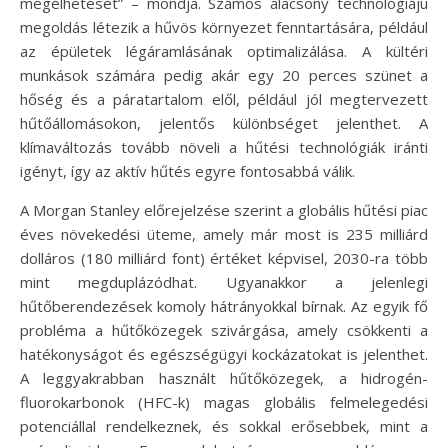
megélhetését” – mondja. Számos alacsony technológiájú
megoldás létezik a hűvös környezet fenntartására, például
az épületek légáramlásának optimalizálása. A kültéri
munkások számára pedig akár egy 20 perces szünet a
hőség és a páratartalom elől, például jól megtervezett
hűtőállomásokon, jelentős különbséget jelenthet. A
klímaváltozás tovább növeli a hűtési technológiák iránti
igényt, így az aktív hűtés egyre fontosabbá válik.
A Morgan Stanley előrejelzése szerint a globális hűtési piac
éves növekedési üteme, amely már most is 235 milliárd
dolláros (180 milliárd font) értéket képvisel, 2030-ra több
mint megduplázódhat. Ugyanakkor a jelenlegi
hűtőberendezések komoly hátrányokkal bírnak. Az egyik fő
probléma a hűtőközegek szivárgása, amely csökkenti a
hatékonyságot és egészségügyi kockázatokat is jelenthet.
A leggyakrabban használt hűtőközegek, a hidrogén-
fluorokarbonok (HFC-k) magas globális felmelegedési
potenciállal rendelkeznek, és sokkal erősebbek, mint a