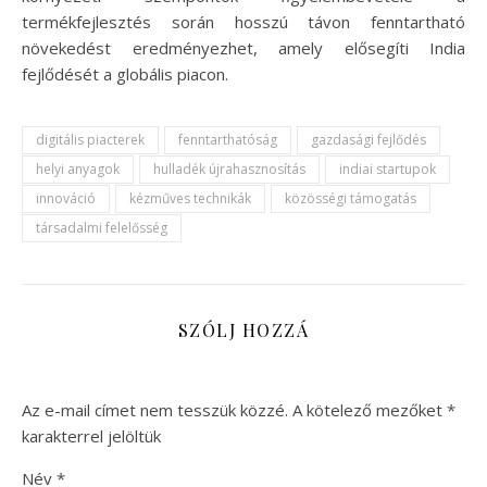
termékfejlesztés során hosszú távon fenntartható
növekedést eredményezhet, amely elősegíti India
fejlődését a globális piacon.
digitális piacterek
fenntarthatóság
gazdasági fejlődés
helyi anyagok
hulladék újrahasznosítás
indiai startupok
innováció
kézműves technikák
közösségi támogatás
társadalmi felelősség
SZÓLJ HOZZÁ
Az e-mail címet nem tesszük közzé.
A kötelező mezőket
*
karakterrel jelöltük
Név
*