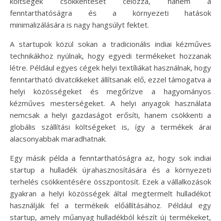
költségek csökkentését célozza, hanem a
fenntarthatóságra és a környezeti hatások
minimalizálására is nagy hangsúlyt fektet.
A startupok közül sokan a tradicionális indiai kézműves
technikákhoz nyúlnak, hogy egyedi termékeket hozzanak
létre. Például egyes cégek helyi textíliákat használnak, hogy
fenntartható divatcikkeket állítsanak elő, ezzel támogatva a
helyi közösségeket és megőrízve a hagyományos
kézműves mesterségeket. A helyi anyagok használata
nemcsak a helyi gazdaságot erősíti, hanem csökkenti a
globális szállítási költségeket is, így a termékek árai
alacsonyabbak maradhatnak.
Egy másik példa a fenntarthatóságra az, hogy sok indiai
startup a hulladék újrahasznosítására és a környezeti
terhelés csökkentésére összpontosít. Ezek a vállalkozások
gyakran a helyi közösségek által megtermelt hulladékot
használják fel a termékeik előállításához. Például egy
startup, amely műanyag hulladékból készít új termékeket,