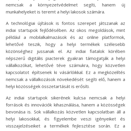
nemcsak a környezetvédelmet segíti, hanem új
munkahelyeket is teremt a helyi lakosok számára.
A technológiai újítások is fontos szerepet játszanak az
indiai startupok fejlődésében. Az okos megoldások, mint
például a mobilalkalmazások és az online platformok,
lehetővé teszik, hogy a helyi termékek szélesebb
közönséghez jussanak el. Az indiai fiatalok körében
népszerű digitális piacterek gyakran támogatják a helyi
vállalkozókat, lehetővé téve számukra, hogy közvetlen
kapcsolatot építsenek ki vásárlóikkal. Ez a megközelítés
nemcsak a vállalkozások növekedését segíti elő, hanem a
helyi közösségek összetartását is erősíti.
Az indiai startupok sikerének kulcsa nemcsak a helyi
források és innovációk kihasználása, hanem a közösségek
bevonása is. Sok vállalkozás közvetlen kapcsolatban áll a
helyi lakosokkal, és figyelembe veszi igényeiket és
visszajelzéseiket a termékek fejlesztése során. Ez a