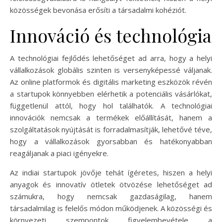
közösségek bevonása erősíti a társadalmi kohéziót.
Innováció és technológia
A technológiai fejlődés lehetőséget ad arra, hogy a helyi
vállalkozások globális szinten is versenyképessé váljanak.
Az online platformok és digitális marketing eszközök révén
a startupok könnyebben elérhetik a potenciális vásárlókat,
függetlenül attól, hogy hol találhatók. A technológiai
innovációk nemcsak a termékek előállítását, hanem a
szolgáltatások nyújtását is forradalmasítják, lehetővé téve,
hogy a vállalkozások gyorsabban és hatékonyabban
reagáljanak a piaci igényekre.
Az indiai startupok jövője tehát ígéretes, hiszen a helyi
anyagok és innovatív ötletek ötvözése lehetőséget ad
számukra, hogy nemcsak gazdaságilag, hanem
társadalmilag is felelős módon működjenek. A közösségi és
környezeti szempontok figyelembevétele a