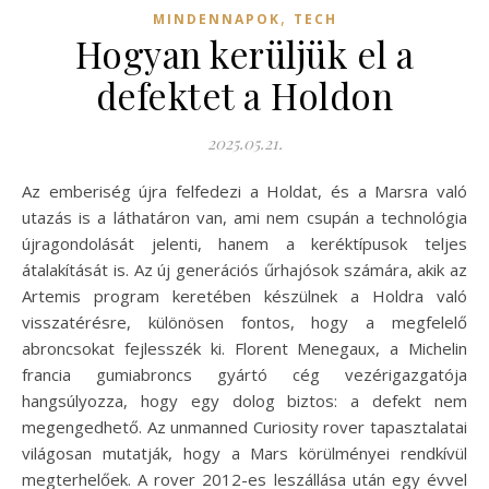
,
MINDENNAPOK
TECH
Hogyan kerüljük el a
defektet a Holdon
2025.05.21.
Az emberiség újra felfedezi a Holdat, és a Marsra való
utazás is a láthatáron van, ami nem csupán a technológia
újragondolását jelenti, hanem a keréktípusok teljes
átalakítását is. Az új generációs űrhajósok számára, akik az
Artemis program keretében készülnek a Holdra való
visszatérésre, különösen fontos, hogy a megfelelő
abroncsokat fejlesszék ki. Florent Menegaux, a Michelin
francia gumiabroncs gyártó cég vezérigazgatója
hangsúlyozza, hogy egy dolog biztos: a defekt nem
megengedhető. Az unmanned Curiosity rover tapasztalatai
világosan mutatják, hogy a Mars körülményei rendkívül
megterhelőek. A rover 2012-es leszállása után egy évvel