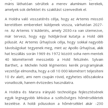
máris láthatóan sérültek a merev alumínium kerekek,
amelyek sok defektet és szakítást szenvedtek el.
A Holdra való visszatérés célja, hogy az Artemis misszió
keretében embereket küldjenek vissza, várhatóan 2027-
re. Az Artemis V küldetés, amely 2030-ra van ütemezve,
már tervezi, hogy egy holdjáróval kutatja a Hold déli
pólusát. Az Artemis űrhajósok célja, hogy sokkal nagyobb
távolságokat tegyenek meg, mint az Apollo űrhajósai, akik
hat leszállás során 1969 és 1972 között soha nem mentek
40 kilométernél messzebb a Hold felszínén. Sylvain
Barthet, a Michelin holdi légmentes kerék programjának
vezetője elmondta, hogy a cél 10 000 kilométert teljesíteni
10 év alatt, ami nem csupán rövid, egyhetes időszakokra
vonatkozik, hanem évtizedes használatra.
A Holdra és Marsra irányuló technológia fejlesztésének
egyik legnagyobb kihívása a szélsőséges hőmérsékletek
kezelése. A holdi pólusokon a hőmérséklet akár -230