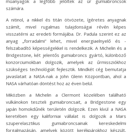
műanyagok a legfőbb jelöltek az űr gumiabroncsok
számára.
A nitinol, a nikkel és titán ötvözete, ígéretes anyagnak
számít, mivel rugalmas tulajdonságai révén képes
visszatérni az eredeti formájába. Dr. Padula szerint ez az
anyag „forradalmi” lehet, mivel energiaelnyelő és -
felszabadító képességekkel is rendelkezik. A Michelin és a
Bridgestone, két jelentős gumiabroncs gyártó, különböző
konzorciumokban dolgozik, amelyek az űrmissziókhoz
szükséges technológiát fejlesztik. Mindkét cég bemutatja
javaslatait a NASA-nak a John Glenn Központban, ahol a
NASA várhatóan döntést hoz az éven belül.
Miközben a Michelin a Clermont közelében található
vulkánokon teszteli gumiabroncsait, a Bridgestone egy
japán homokdűnék területén dolgozik. Ezen kívül a NASA
keretében egy kaliforniai vállalat is dolgozik a Mars
szuperelasztikus gumiabroncsainak kereskedelmi
forgalmazásán, amelyek között kerékpárokhoz készült,