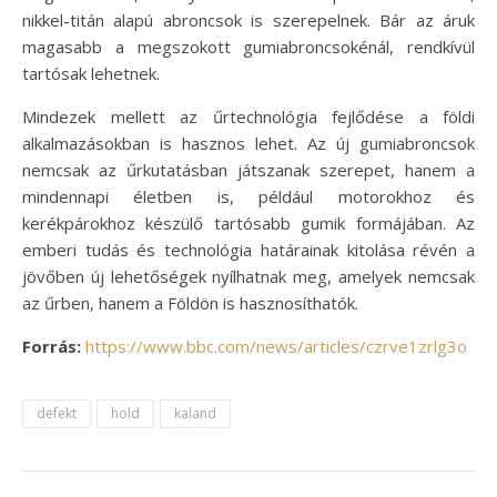
nikkel-titán alapú abroncsok is szerepelnek. Bár az áruk
magasabb a megszokott gumiabroncsokénál, rendkívül
tartósak lehetnek.
Mindezek mellett az űrtechnológia fejlődése a földi
alkalmazásokban is hasznos lehet. Az új gumiabroncsok
nemcsak az űrkutatásban játszanak szerepet, hanem a
mindennapi életben is, például motorokhoz és
kerékpárokhoz készülő tartósabb gumik formájában. Az
emberi tudás és technológia határainak kitolása révén a
jövőben új lehetőségek nyílhatnak meg, amelyek nemcsak
az űrben, hanem a Földön is hasznosíthatók.
Forrás:
https://www.bbc.com/news/articles/czrve1zrlg3o
defekt
hold
kaland