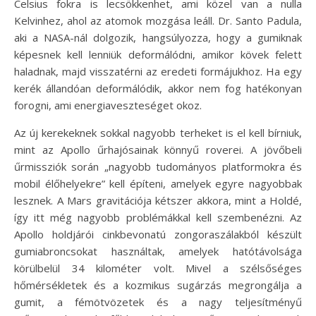
Celsius fokra is lecsökkenhet, ami közel van a nulla
Kelvinhez, ahol az atomok mozgása leáll. Dr. Santo Padula,
aki a NASA-nál dolgozik, hangsúlyozza, hogy a gumiknak
képesnek kell lenniük deformálódni, amikor kövek felett
haladnak, majd visszatérni az eredeti formájukhoz. Ha egy
kerék állandóan deformálódik, akkor nem fog hatékonyan
forogni, ami energiaveszteséget okoz.
Az új kerekeknek sokkal nagyobb terheket is el kell bírniuk,
mint az Apollo űrhajósainak könnyű roverei. A jövőbeli
űrmissziók során „nagyobb tudományos platformokra és
mobil élőhelyekre” kell építeni, amelyek egyre nagyobbak
lesznek. A Mars gravitációja kétszer akkora, mint a Holdé,
így itt még nagyobb problémákkal kell szembenézni. Az
Apollo holdjárói cinkbevonatú zongoraszálakból készült
gumiabroncsokat használtak, amelyek hatótávolsága
körülbelül 34 kilométer volt. Mivel a szélsőséges
hőmérsékletek és a kozmikus sugárzás megrongálja a
gumit, a fémötvözetek és a nagy teljesítményű