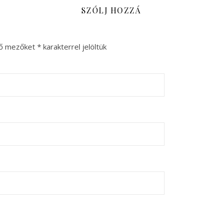
SZÓLJ HOZZÁ
ző mezőket
*
karakterrel jelöltük