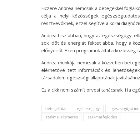
Ficzere Andrea nemcsak a betegekkel foglalk
célja a helyi közösségek egészségtudatos
résztvevőknek, ezzel segítve a korai diagnóz
Andrea hisz abban, hogy az egészségügyi ell
sok időt és energiát fektet abba, hogy a kö
előnyeiről. Ezen programok által a közösség 
Andrea munkája nemcsak a közvetlen betegek 
elérhetővé tett információk és lehetősége
társadalom egészségi állapotának javításához
Ez a cikk nem számít orvosi tanácsnak. Ha egé
betegellátás
egészségügy
egészségügyi inn
szakmai elismerés
szakmai fejlődés