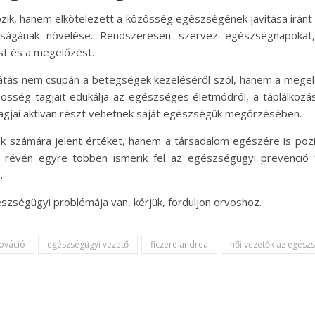
ozik, hanem elkötelezett a közösség egészségének javítása iránt
ságának növelése. Rendszeresen szervez egészségnapokat, 
ist és a megelőzést.
átás nem csupán a betegségek kezeléséről szól, hanem a megelő
zösség tagjait edukálja az egészséges életmódról, a táplálko
tagjai aktívan részt vehetnek saját egészségük megőrzésében.
számára jelent értéket, hanem a társadalom egészére is pozit
k révén egyre többen ismerik fel az egészségügyi prevenció 
.
szségügyi problémája van, kérjük, forduljon orvoshoz.
ováció
egészségügyi vezető
ficzere andrea
női vezetők az egés