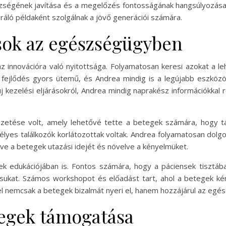
zségének javítása és a megelőzés fontosságának hangsúlyozása.
áló példaként szolgálnak a jövő generációi számára.
sok az egészségügyben
 innovációra való nyitottsága. Folyamatosan keresi azokat a le
i fejlődés gyors ütemű, és Andrea mindig is a legújabb eszkö
j kezelési eljárásokról, Andrea mindig naprakész információkkal 
ezetése volt, amely lehetővé tette a betegek számára, hogy táv
mélyes találkozók korlátozottak voltak. Andrea folyamatosan dol
tve a betegek utazási idejét és növelve a kényelmüket.
k edukációjában is. Fontos számára, hogy a páciensek tisztáb
sukat. Számos workshopot és előadást tart, ahol a betegek kér
 nemcsak a betegek bizalmát nyeri el, hanem hozzájárul az egés
tegek támogatása