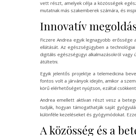
vett részt, amelyek célja a közösségek egés
mutatnak más szakemberek számára, és inspir
Innovatív megoldá
Ficzere Andrea egyik legnagyobb erőssége az
ellátását. Az egészségügyben a technológia
digitális egészségügyi alkalmazásokról vagy ú
átültetni.
Egyik jelentős projektje a telemedicina bev
fontos volt a járványok idején, amikor a sze
körű elérhetőséget nyújtson, ezáltal csökken
Andrea emellett aktívan részt vesz a betege
tudják, hogyan támogathatják saját gyógyulá
különféle kezeléseket és gyógymódokat. Ezzel
A közösség és a be