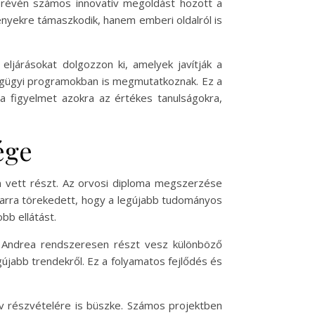
e révén számos innovatív megoldást hozott a
nyekre támaszkodik, hanem emberi oldalról is
ljárásokat dolgozzon ki, amelyek javítják a
gügyi programokban is megmutatkoznak. Ez a
 a figyelmet azokra az értékes tanulságokra,
ége
n vett részt. Az orvosi diploma megszerzése
s arra törekedett, hogy a legújabb tudományos
bb ellátást.
. Andrea rendszeresen részt vesz különböző
újabb trendekről. Ez a folyamatos fejlődés és
v részvételére is büszke. Számos projektben