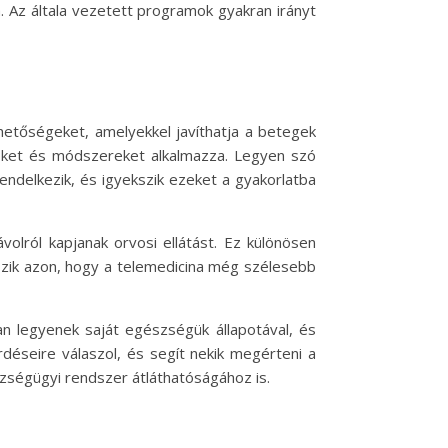
 Az általa vezetett programok gyakran irányt
hetőségeket, amelyekkel javíthatja a betegek
zöket és módszereket alkalmazza. Legyen szó
rendelkezik, és igyekszik ezeket a gyakorlatba
olról kapjanak orvosi ellátást. Ez különösen
gozik azon, hogy a telemedicina még szélesebb
an legyenek saját egészségük állapotával, és
déseire válaszol, és segít nekik megérteni a
zségügyi rendszer átláthatóságához is.