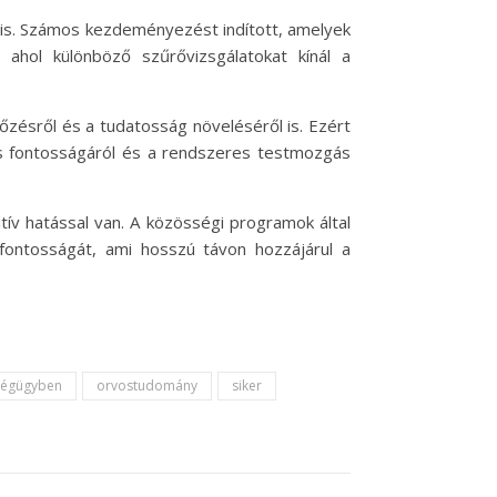
 is. Számos kezdeményezést indított, amelyek
ahol különböző szűrővizsgálatokat kínál a
zésről és a tudatosság növeléséről is. Ezért
zás fontosságáról és a rendszeres testmozgás
ív hatással van. A közösségi programok által
fontosságát, ami hosszú távon hozzájárul a
zségügyben
orvostudomány
siker