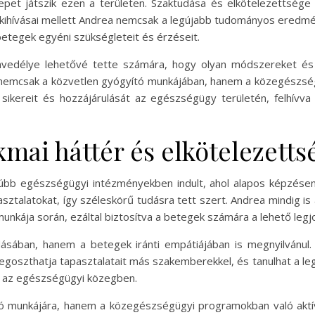
epet játszik ezen a területen. Szaktudása és elkötelezettség
 kihívásai mellett Andrea nemcsak a legújabb tudományos eredmé
betegek egyéni szükségleteit és érzéseit.
envedélye lehetővé tette számára, hogy olyan módszereket és e
nemcsak a közvetlen gyógyító munkájában, hanem a közegészsé
sikereit és hozzájárulását az egészségügy területén, felhívva
mai háttér és elkötelezetts
orúbb egészségügyi intézményekben indult, ahol alapos képzése
sztalatokat, így széleskörű tudásra tett szert. Andrea mindig i
nkája során, ezáltal biztosítva a betegek számára a lehető legjo
ásában, hanem a betegek iránti empátiájában is megnyilvánul
oszthatja tapasztalatait más szakemberekkel, és tanulhat a leg
sé az egészségügyi közegben.
ó munkájára, hanem a közegészségügyi programokban való aktí