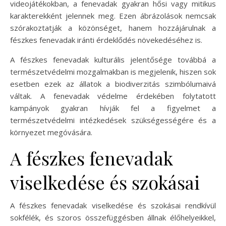
videojátékokban, a fenevadak gyakran hősi vagy mitikus
karakterekként jelennek meg. Ezen ábrázolások nemcsak
szórakoztatják a közönséget, hanem hozzájárulnak a
fészkes fenevadak iránti érdeklődés növekedéséhez is.
A fészkes fenevadak kulturális jelentősége továbbá a
természetvédelmi mozgalmakban is megjelenik, hiszen sok
esetben ezek az állatok a biodiverzitás szimbólumaivá
váltak. A fenevadak védelme érdekében folytatott
kampányok gyakran hívják fel a figyelmet a
természetvédelmi intézkedések szükségességére és a
környezet megóvására.
A fészkes fenevadak
viselkedése és szokásai
A fészkes fenevadak viselkedése és szokásai rendkívül
sokfélék, és szoros összefüggésben állnak élőhelyeikkel,