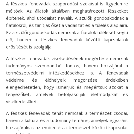
A fészkes fenevadak szaporodási szokásai is figyelemre
méltóak. Az állatok általában meghatározott fészkeket
építenek, ahol utódaikat nevelik. A szülők gondoskodnak a
fiatalokról, és tanítják őket a vadászat és a túlélés alapjaira.
Ez a szülői gondoskodás nemcsak a fiatalok túlélését segíti
elő, hanem a fészkes fenevadak közötti kapcsolatok
erősítését is szolgálja.
A fészkes fenevadak viselkedésének megértése nemcsak
tudományos szempontból fontos, hanem hozzájárul a
természetvédelmi intézkedésekhez is. A fenevadak
védelme és élőhelyeik megőrzése érdekében
elengedhetetlen, hogy ismerjük és megértsük azokat a
tényezőket, amelyek befolyásolják életmódjukat és
viselkedésüket.
A fészkes fenevadak tehát nemcsak a természet csodái,
hanem a kultúra és a tudomány témái is, amelyek egyaránt
hozzájárulnak az ember és a természet közötti kapcsolat