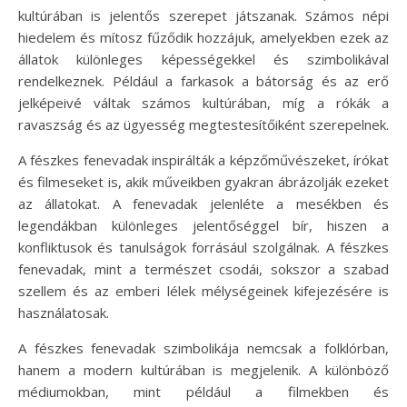
kultúrában is jelentős szerepet játszanak. Számos népi
hiedelem és mítosz fűződik hozzájuk, amelyekben ezek az
állatok különleges képességekkel és szimbolikával
rendelkeznek. Például a farkasok a bátorság és az erő
jelképeivé váltak számos kultúrában, míg a rókák a
ravaszság és az ügyesség megtestesítőiként szerepelnek.
A fészkes fenevadak inspirálták a képzőművészeket, írókat
és filmeseket is, akik műveikben gyakran ábrázolják ezeket
az állatokat. A fenevadak jelenléte a mesékben és
legendákban különleges jelentőséggel bír, hiszen a
konfliktusok és tanulságok forrásául szolgálnak. A fészkes
fenevadak, mint a természet csodái, sokszor a szabad
szellem és az emberi lélek mélységeinek kifejezésére is
használatosak.
A fészkes fenevadak szimbolikája nemcsak a folklórban,
hanem a modern kultúrában is megjelenik. A különböző
médiumokban, mint például a filmekben és