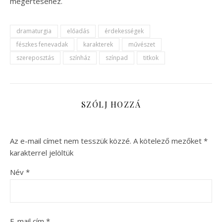
megértéséhez.
dramaturgia
előadás
érdekességek
fészkes fenevadak
karakterek
művészet
szereposztás
színház
színpad
titkok
SZÓLJ HOZZÁ
Az e-mail címet nem tesszük közzé.
A kötelező mezőket
*
karakterrel jelöltük
Név
*
E-mail cím
*