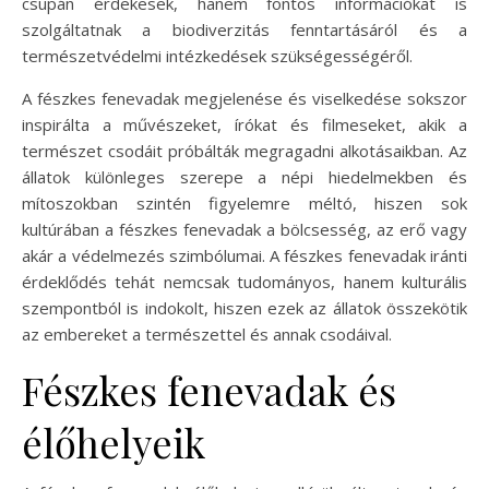
csupán érdekesek, hanem fontos információkat is
szolgáltatnak a biodiverzitás fenntartásáról és a
természetvédelmi intézkedések szükségességéről.
A fészkes fenevadak megjelenése és viselkedése sokszor
inspirálta a művészeket, írókat és filmeseket, akik a
természet csodáit próbálták megragadni alkotásaikban. Az
állatok különleges szerepe a népi hiedelmekben és
mítoszokban szintén figyelemre méltó, hiszen sok
kultúrában a fészkes fenevadak a bölcsesség, az erő vagy
akár a védelmezés szimbólumai. A fészkes fenevadak iránti
érdeklődés tehát nemcsak tudományos, hanem kulturális
szempontból is indokolt, hiszen ezek az állatok összekötik
az embereket a természettel és annak csodáival.
Fészkes fenevadak és
élőhelyeik