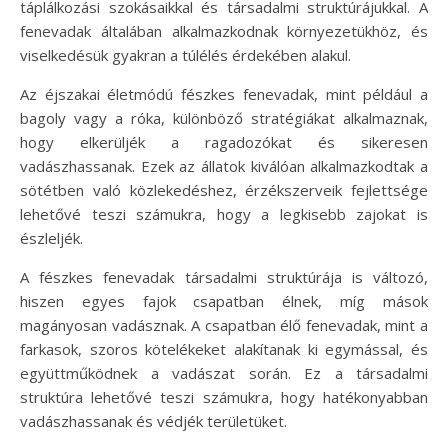
táplálkozási szokásaikkal és társadalmi struktúrájukkal. A
fenevadak általában alkalmazkodnak környezetükhöz, és
viselkedésük gyakran a túlélés érdekében alakul.
Az éjszakai életmódú fészkes fenevadak, mint például a
bagoly vagy a róka, különböző stratégiákat alkalmaznak,
hogy elkerüljék a ragadozókat és sikeresen
vadászhassanak. Ezek az állatok kiválóan alkalmazkodtak a
sötétben való közlekedéshez, érzékszerveik fejlettsége
lehetővé teszi számukra, hogy a legkisebb zajokat is
észleljék.
A fészkes fenevadak társadalmi struktúrája is változó,
hiszen egyes fajok csapatban élnek, míg mások
magányosan vadásznak. A csapatban élő fenevadak, mint a
farkasok, szoros kötelékeket alakítanak ki egymással, és
együttműködnek a vadászat során. Ez a társadalmi
struktúra lehetővé teszi számukra, hogy hatékonyabban
vadászhassanak és védjék területüket.