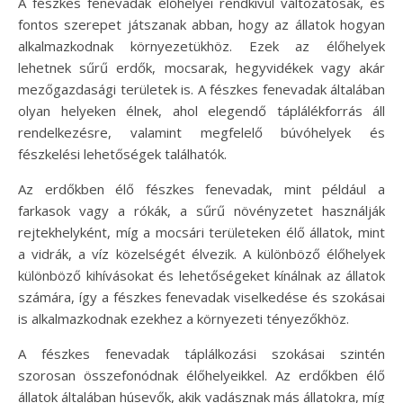
A fészkes fenevadak élőhelyei rendkívül változatosak, és
fontos szerepet játszanak abban, hogy az állatok hogyan
alkalmazkodnak környezetükhöz. Ezek az élőhelyek
lehetnek sűrű erdők, mocsarak, hegyvidékek vagy akár
mezőgazdasági területek is. A fészkes fenevadak általában
olyan helyeken élnek, ahol elegendő táplálékforrás áll
rendelkezésre, valamint megfelelő búvóhelyek és
fészkelési lehetőségek találhatók.
Az erdőkben élő fészkes fenevadak, mint például a
farkasok vagy a rókák, a sűrű növényzetet használják
rejtekhelyként, míg a mocsári területeken élő állatok, mint
a vidrák, a víz közelségét élvezik. A különböző élőhelyek
különböző kihívásokat és lehetőségeket kínálnak az állatok
számára, így a fészkes fenevadak viselkedése és szokásai
is alkalmazkodnak ezekhez a környezeti tényezőkhöz.
A fészkes fenevadak táplálkozási szokásai szintén
szorosan összefonódnak élőhelyeikkel. Az erdőkben élő
állatok általában húsevők, akik vadásznak más állatokra, míg