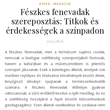
,
HÍREK
MAGAZIN
Fészkes fenevadak
szereposztás: Titkok és
érdekességek a színpadon
2024.08.16.
A fészkes fenevadak, mint a természet sajátos csodái,
nemcsak a biológiai sokféleség szempontjából fontosak,
hanem a kultúrában és a művészetekben is jelentős
szerepet játszanak. Ezek a különleges állatok, amelyek sok
esetben rejtélyes és titokzatos körülmények között élnek,
lenyűgöző látványt nyújtanak a természetkedvelők
számára. A fészkes fenevadak élőhelyei gyakran
változatosak, a sűrű erdőktől kezdve a nyílt mezőkig, és ez
a sokféleség hozzájárul a fajok közötti kölcsönhatások
gazdagságához. Ezen állatok viselkedése és szokásai nem