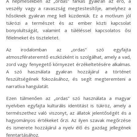
A népmesékben az „ordas” farkas gyakran az erő, a
veszély vagy a ravaszság megtestesítője, amelyhez a
hősöknek gyakran meg kell küzdeniük. Ez a motívum jól
tükrözi a természet és az ember közti kapcsolat
bonyolultságát, valamint a túléléssel kapcsolatos ősi
félelmeket és tiszteletet.
Az irodalomban az „ordas” szó egyfajta
atmoszférateremtő eszközként is szolgálhat, amely a vad,
zord vagy fenyegető környezet érzékeltetésére alkalmas.
A szó használata gyakran hozzájárul a történet
feszültségének fokozásához, és segít megteremteni a
narratíva hangulatát.
Ezen túlmenően az „ordas” szó használata a magyar
nyelvben egyfajta kulturális identitást is tükröz, amely a
természethez való viszonyt, az állatok jelentőségét és a
hagyományos értékeket őrzi. Az ilyen szavak megőrzése
és ismerete hozzájárul a nyelv élő és gazdag jellegének
fenntartásához.