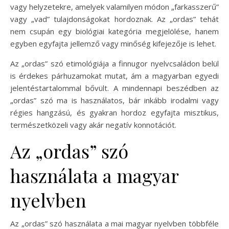
vagy helyzetekre, amelyek valamilyen módon „farkasszerű”
vagy „vad” tulajdonságokat hordoznak. Az „ordas” tehát
nem csupán egy biológiai kategória megjelölése, hanem
egyben egyfajta jellemző vagy minőség kifejezője is lehet.
Az „ordas” szó etimológiája a finnugor nyelvcsaládon belül
is érdekes párhuzamokat mutat, ám a magyarban egyedi
jelentéstartalommal bővült. A mindennapi beszédben az
„ordas” szó ma is használatos, bár inkább irodalmi vagy
régies hangzású, és gyakran hordoz egyfajta misztikus,
természetközeli vagy akár negatív konnotációt.
Az „ordas” szó
használata a magyar
nyelvben
Az „ordas” szó használata a mai magyar nyelvben többféle