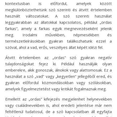
kontextusban is előfordul, amelyek között
megkülönböztethetünk szó szerinti és átvitt értelemben
használt változatokat. A szó szerinti használat
leggyakrabban az állatokkal kapcsolatos, például „ordas
farkas”, amely a farkas egyik megnevezéseként jelenik
meg. Irodalmi művekben, népmesékben és
természetleírásokban gyakran találkozhatunk ezzel a
szóval, ahol a vad, erős, veszélyes állat képét idézi fel.
Átvitt értelemben az „ordas” szó gyakran negatív
tulajdonságokat fejez ki. Például használják olyan
emberekre, akik gonoszak, álnokok vagy alattomosak. Ez a
használat a szó „vad” vagy „kegyetlen” jellegéből ered, és
gyakran előfordul közmondásokban vagy szólásokban,
amelyek figyelmeztetést vagy kritikát fogalmaznak meg.
Emellett az „ordas” kifejezés megjelenhet helynevekben
vagy családnevekben is, ahol eredeti jelentése már nem
feltétlenül tudatosul, de a szó kapcsolatban áll egyfajta