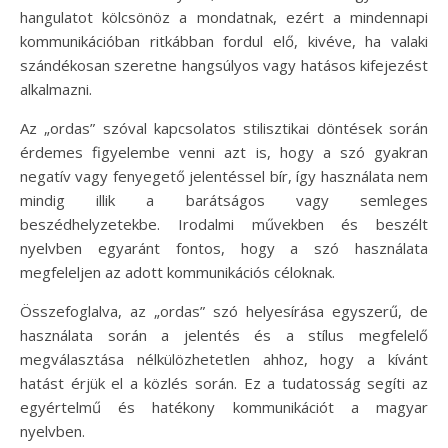
hangulatot kölcsönöz a mondatnak, ezért a mindennapi
kommunikációban ritkábban fordul elő, kivéve, ha valaki
szándékosan szeretne hangsúlyos vagy hatásos kifejezést
alkalmazni.
Az „ordas” szóval kapcsolatos stilisztikai döntések során
érdemes figyelembe venni azt is, hogy a szó gyakran
negatív vagy fenyegető jelentéssel bír, így használata nem
mindig illik a barátságos vagy semleges
beszédhelyzetekbe. Irodalmi művekben és beszélt
nyelvben egyaránt fontos, hogy a szó használata
megfeleljen az adott kommunikációs céloknak.
Összefoglalva, az „ordas” szó helyesírása egyszerű, de
használata során a jelentés és a stílus megfelelő
megválasztása nélkülözhetetlen ahhoz, hogy a kívánt
hatást érjük el a közlés során. Ez a tudatosság segíti az
egyértelmű és hatékony kommunikációt a magyar
nyelvben.