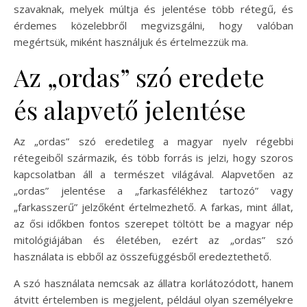
szavaknak, melyek múltja és jelentése több rétegű, és
érdemes közelebbről megvizsgálni, hogy valóban
megértsük, miként használjuk és értelmezzük ma.
Az „ordas” szó eredete
és alapvető jelentése
Az „ordas” szó eredetileg a magyar nyelv régebbi
rétegeiből származik, és több forrás is jelzi, hogy szoros
kapcsolatban áll a természet világával. Alapvetően az
„ordas” jelentése a „farkasfélékhez tartozó” vagy
„farkasszerű” jelzőként értelmezhető. A farkas, mint állat,
az ősi időkben fontos szerepet töltött be a magyar nép
mitológiájában és életében, ezért az „ordas” szó
használata is ebből az összefüggésből eredeztethető.
A szó használata nemcsak az állatra korlátozódott, hanem
átvitt értelemben is megjelent, például olyan személyekre