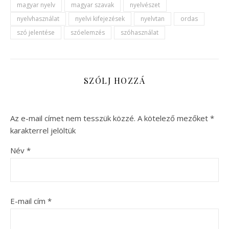
magyar nyelv
magyar szavak
nyelvészet
nyelvhasználat
nyelvi kifejezések
nyelvtan
ordas
szó jelentése
szóelemzés
szóhasználat
SZÓLJ HOZZÁ
Az e-mail címet nem tesszük közzé.
A kötelező mezőket
*
karakterrel jelöltük
Név
*
E-mail cím
*