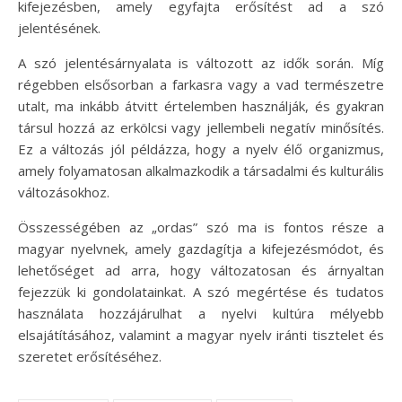
kifejezésben, amely egyfajta erősítést ad a szó
jelentésének.
A szó jelentésárnyalata is változott az idők során. Míg
régebben elsősorban a farkasra vagy a vad természetre
utalt, ma inkább átvitt értelemben használják, és gyakran
társul hozzá az erkölcsi vagy jellembeli negatív minősítés.
Ez a változás jól példázza, hogy a nyelv élő organizmus,
amely folyamatosan alkalmazkodik a társadalmi és kulturális
változásokhoz.
Összességében az „ordas” szó ma is fontos része a
magyar nyelvnek, amely gazdagítja a kifejezésmódot, és
lehetőséget ad arra, hogy változatosan és árnyaltan
fejezzük ki gondolatainkat. A szó megértése és tudatos
használata hozzájárulhat a nyelvi kultúra mélyebb
elsajátításához, valamint a magyar nyelv iránti tisztelet és
szeretet erősítéséhez.