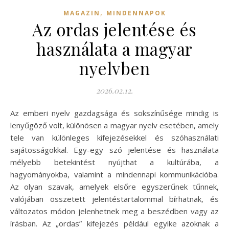
,
MAGAZIN
MINDENNAPOK
Az ordas jelentése és
használata a magyar
nyelvben
2026.02.12.
Az emberi nyelv gazdagsága és sokszínűsége mindig is
lenyűgöző volt, különösen a magyar nyelv esetében, amely
tele van különleges kifejezésekkel és szóhasználati
sajátosságokkal. Egy-egy szó jelentése és használata
mélyebb betekintést nyújthat a kultúrába, a
hagyományokba, valamint a mindennapi kommunikációba.
Az olyan szavak, amelyek elsőre egyszerűnek tűnnek,
valójában összetett jelentéstartalommal bírhatnak, és
változatos módon jelenhetnek meg a beszédben vagy az
írásban. Az „ordas” kifejezés például egyike azoknak a