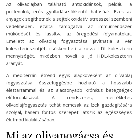
Az olívaolajban található antioxidánsok, például a
polifenolok, erős gyulladáscsökkentő hatásúak. Ezek az
anyagok segíthetnek a sejtek oxidatív stresszel szembeni
védelmében, ezáltal támogatva az immunrendszer
működését és lassítva az öregedési folyamatokat.
Emellett az olívaolaj fogyasztása javíthatja a vér
koleszterinszintjét, csökkentheti a rossz LDL-koleszterin
mennyiségét, miközben növeli a jó HDL-koleszterin
arányát.
A mediterrán étrend egyik alapköveként az olívaolaj
fogyasztása összefüggésbe hozható a hosszabb
élettartammal és az alacsonyabb krónikus betegségek
előfordulásával. A rendszeres, mértékletes
olívaolajfogyasztás tehát nemcsak az ízek gazdagítására
szolgál, hanem fontos szerepet játszik az egészséges
életmód kialakításában.
Mi az olivapogácsa és