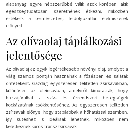
alapanyag egyre népszerűbbé válik azok körében, akik
egészségtudatosan szeretnének étkezni, miközben
értékelik a természetes, feldolgozatlan élelmiszerek
előnyeit.
Az olívaolaj táplálkozási
jelentősége
Az olívaolaj az egyik legértékesebb növényi olaj, amelyet a
világ számos pontján használnak a főzésben és saláták
önteteként. Gazdag egyszeresen telítetlen zsírsavakban,
különösen az oleinsavban, amelyről kimutatták, hogy
hozzájárulhat a szív- és érrendszeri betegségek
kockázatának csökkentéséhez. Az egyszeresen telítetlen
zsírsavak előnye, hogy stabilabbak a hőhatással szemben,
így sütéshez is ideálisak lehetnek, miközben nem
keletkeznek káros transzzsírsavak.