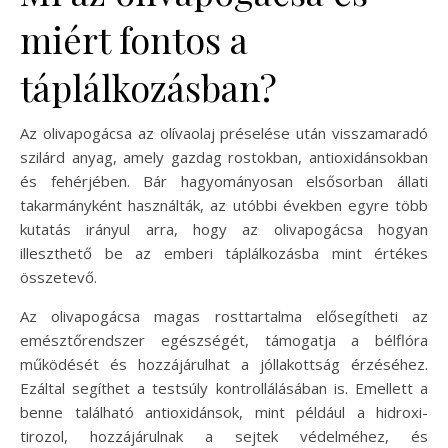
miért fontos a
táplálkozásban?
Az olivapogácsa az olívaolaj préselése után visszamaradó
szilárd anyag, amely gazdag rostokban, antioxidánsokban
és fehérjében. Bár hagyományosan elsősorban állati
takarmányként használták, az utóbbi években egyre több
kutatás irányul arra, hogy az olivapogácsa hogyan
illeszthető be az emberi táplálkozásba mint értékes
összetevő.
Az olivapogácsa magas rosttartalma elősegítheti az
emésztőrendszer egészségét, támogatja a bélflóra
működését és hozzájárulhat a jóllakottság érzéséhez.
Ezáltal segíthet a testsúly kontrollálásában is. Emellett a
benne található antioxidánsok, mint például a hidroxi-
tirozol, hozzájárulnak a sejtek védelméhez, és