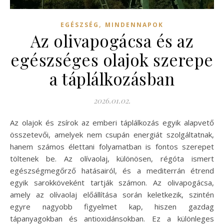
,
EGÉSZSÉG
MINDENNAPOK
Az olivapogácsa és az
egészséges olajok szerepe
a táplálkozásban
2026.01.02.
Az olajok és zsírok az emberi táplálkozás egyik alapvető
összetevői, amelyek nem csupán energiát szolgáltatnak,
hanem számos élettani folyamatban is fontos szerepet
töltenek be. Az olívaolaj, különösen, régóta ismert
egészségmegőrző hatásairól, és a mediterrán étrend
egyik sarokköveként tartják számon. Az olivapogácsa,
amely az olívaolaj előállítása során keletkezik, szintén
egyre nagyobb figyelmet kap, hiszen gazdag
tápanyagokban és antioxidánsokban. Ez a különleges