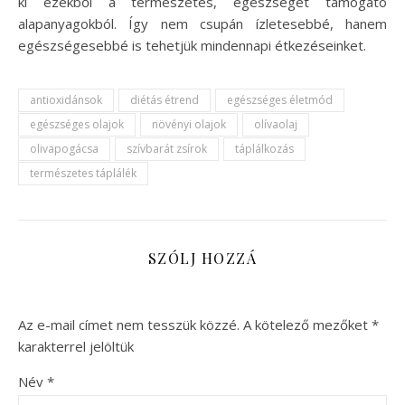
ki ezekből a természetes, egészséget támogató
alapanyagokból. Így nem csupán ízletesebbé, hanem
egészségesebbé is tehetjük mindennapi étkezéseinket.
antioxidánsok
diétás étrend
egészséges életmód
egészséges olajok
növényi olajok
olívaolaj
olivapogácsa
szívbarát zsírok
táplálkozás
természetes táplálék
SZÓLJ HOZZÁ
Az e-mail címet nem tesszük közzé.
A kötelező mezőket
*
karakterrel jelöltük
Név
*