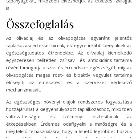
tápanyagokat, miközben élvezhetjük az étkezés ízvilágát
is.
Összefoglalás
Az olívaolaj és az olivapogácsa egyaránt jelentős
táplálkozási értékkel bírnak, és egyre inkább beépülnek az
egészségtudatos étrendekbe. Az olívaolaj kiemelkedő
egyszeresen telítetlen zsírsav- és antioxidáns-tartalma
révén támogatja a szív- és érrendszer egészségét, míg az
olivapogácsa magas rost- és bioaktív vegyület tartalma
elősegíti az emésztést és a szervezet védekező
mechanizmusait.
Az egészséges növényi olajok rendszeres fogyasztása
hozzájárulhat a kiegyensúlyozott táplálkozáshoz, miközben
változatosságot és ízélményt biztosítanak az
étkezésekben. Érdemes odafigyelni a minőségre és a
megfelelő felhasználásra, hogy a lehető legtöbbet hozzuk