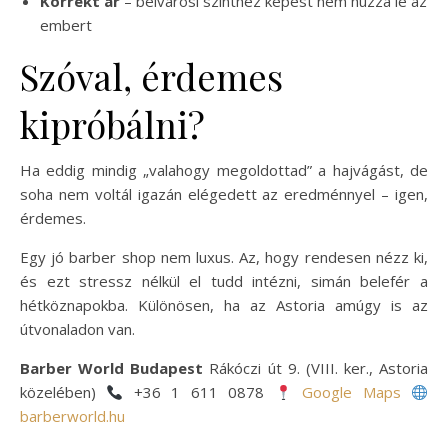
Korrekt ár
– belvárosi szinthez képest nem húzza le az
embert
Szóval, érdemes
kipróbálni?
Ha eddig mindig „valahogy megoldottad” a hajvágást, de
soha nem voltál igazán elégedett az eredménnyel – igen,
érdemes.
Egy jó barber shop nem luxus. Az, hogy rendesen nézz ki,
és ezt stressz nélkül el tudd intézni, simán belefér a
hétköznapokba. Különösen, ha az Astoria amúgy is az
útvonaladon van.
Barber World Budapest
Rákóczi út 9. (VIII. ker., Astoria
közelében)
+36 1 611 0878
Google Maps
barberworld.hu