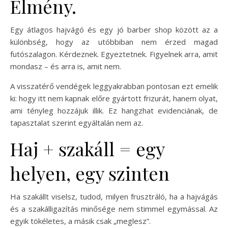
Élmény.
Egy átlagos hajvágó és egy jó barber shop között az a
különbség, hogy az utóbbiban nem érzed magad
futószalagon. Kérdeznek. Egyeztetnek. Figyelnek arra, amit
mondasz – és arra is, amit nem.
A visszatérő vendégek leggyakrabban pontosan ezt emelik
ki: hogy itt nem kapnak előre gyártott frizurát, hanem olyat,
ami tényleg hozzájuk illik. Ez hangzhat evidenciának, de
tapasztalat szerint egyáltalán nem az.
Haj + szakáll = egy
helyen, egy szinten
Ha szakállt viselsz, tudod, milyen frusztráló, ha a hajvágás
és a szakálligazítás minősége nem stimmel egymással. Az
egyik tökéletes, a másik csak „meglesz”.