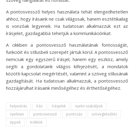
szöveg hangulatát és ritmusát.
A pontosvessző helyes használata tehát elengedhetetlen
ahhoz, hogy írásaink ne csak világosak, hanem esztétikailag
is vonzóak legyenek. Ha tudatosan alkalmazzuk ezt az
írásjelet, gazdagabbá tehetjük a kommunikációnkat.
A cikkben a pontosvessző használatának fontosságát,
funkcióit és stílusbeli szerepét jártuk körül. A pontosvessző
nemcsak egy egyszerű írásjel, hanem egy eszköz, amely
segíti a gondolataink világos kifejezését, a mondatok
közötti kapcsolat megértését, valamint a szöveg stílusának
gazdagítását. Ha tudatosan alkalmazzuk, a pontosvessző
hozzájárulhat írásaink minőségéhez és érthetőségéhez.
helyesírás
írás
írásjelek
nyelvi szabályok
nyelvtan
pontosvessző
pontozás
szövegkészítés
tippek
trükkök