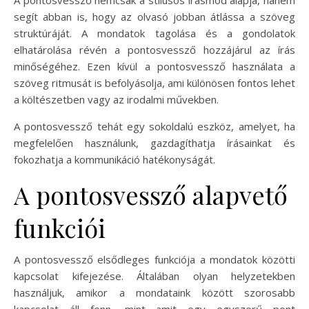
A pontosvessző nemcsak a stílusos írásmód alapja, hanem
segít abban is, hogy az olvasó jobban átlássa a szöveg
struktúráját. A mondatok tagolása és a gondolatok
elhatárolása révén a pontosvessző hozzájárul az írás
minőségéhez. Ezen kívül a pontosvessző használata a
szöveg ritmusát is befolyásolja, ami különösen fontos lehet
a költészetben vagy az irodalmi művekben.
A pontosvessző tehát egy sokoldalú eszköz, amelyet, ha
megfelelően használunk, gazdagíthatja írásainkat és
fokozhatja a kommunikáció hatékonyságát.
A pontosvessző alapvető
funkciói
A pontosvessző elsődleges funkciója a mondatok közötti
kapcsolat kifejezése. Általában olyan helyzetekben
használjuk, amikor a mondataink között szorosabb