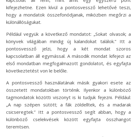
kapcsolat áll fenn, mint amit egy egyszerű pont
kifejezhetne. Ezen kívül a pontosvessző lehetővé teszi,
hogy a mondatok összefonódjanak, miközben megőrzi a
különállóságukat.
Például vegyük a következő mondatot: „Sokat olvasok; a
könyvek világában mindig új kalandokat találok.” Itt a
pontosvessző jelzi, hogy a két mondat szoros
kapcsolatban áll egymással. A második mondat kifejezi az
első mondatban megfogalmazott gondolatot, és egyfajta
következtetést von le belőle.
A pontosvessző használatának másik gyakori esete az
összetett mondatokban történik. Ilyenkor a különböző
tagmondatok közötti viszonyt is ki tudjuk fejezni. Például:
„A nap szépen sütött; a fák zöldelltek, és a madarak
csicseregtek.” Itt a pontosvessző segít abban, hogy a
különböző cselekvések között egyfajta összhangot
teremtsen.