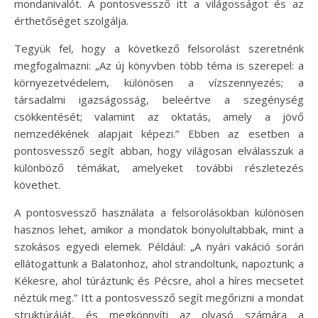
mondanivalót. A pontosvessző itt a világosságot és az
érthetőséget szolgálja.
Tegyük fel, hogy a következő felsorolást szeretnénk
megfogalmazni: „Az új könyvben több téma is szerepel: a
környezetvédelem, különösen a vízszennyezés; a
társadalmi igazságosság, beleértve a szegénység
csökkentését; valamint az oktatás, amely a jövő
nemzedékének alapjait képezi.” Ebben az esetben a
pontosvessző segít abban, hogy világosan elválasszuk a
különböző témákat, amelyeket további részletezés
követhet.
A pontosvessző használata a felsorolásokban különösen
hasznos lehet, amikor a mondatok bonyolultabbak, mint a
szokásos egyedi elemek. Például: „A nyári vakáció során
ellátogattunk a Balatonhoz, ahol strandoltunk, napoztunk; a
Kékesre, ahol túráztunk; és Pécsre, ahol a híres mecsetet
néztük meg.” Itt a pontosvessző segít megőrizni a mondat
struktúráját, és megkönnyíti az olvasó számára a