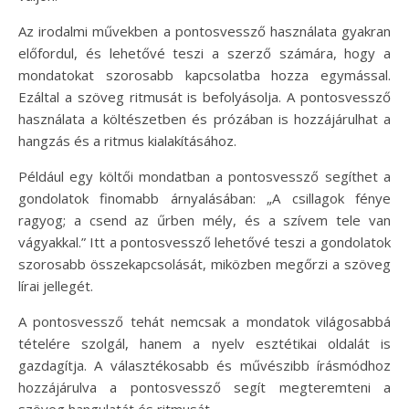
Az irodalmi művekben a pontosvessző használata gyakran
előfordul, és lehetővé teszi a szerző számára, hogy a
mondatokat szorosabb kapcsolatba hozza egymással.
Ezáltal a szöveg ritmusát is befolyásolja. A pontosvessző
használata a költészetben és prózában is hozzájárulhat a
hangzás és a ritmus kialakításához.
Például egy költői mondatban a pontosvessző segíthet a
gondolatok finomabb árnyalásában: „A csillagok fénye
ragyog; a csend az űrben mély, és a szívem tele van
vágyakkal.” Itt a pontosvessző lehetővé teszi a gondolatok
szorosabb összekapcsolását, miközben megőrzi a szöveg
lírai jellegét.
A pontosvessző tehát nemcsak a mondatok világosabbá
tételére szolgál, hanem a nyelv esztétikai oldalát is
gazdagítja. A választékosabb és művészibb írásmódhoz
hozzájárulva a pontosvessző segít megteremteni a