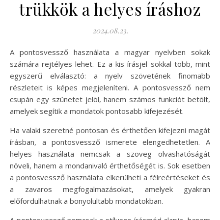
trükkök a helyes íráshoz
2024.08.23.
A pontosvessző használata a magyar nyelvben sokak
számára rejtélyes lehet. Ez a kis írásjel sokkal több, mint
egyszerű elválasztó: a nyelv szövetének finomabb
részleteit is képes megjeleníteni. A pontosvessző nem
csupán egy szünetet jelöl, hanem számos funkciót betölt,
amelyek segítik a mondatok pontosabb kifejezését.
Ha valaki szeretné pontosan és érthetően kifejezni magát
írásban, a pontosvessző ismerete elengedhetetlen. A
helyes használata nemcsak a szöveg olvashatóságát
növeli, hanem a mondanivaló érthetőségét is. Sok esetben
a pontosvessző használata elkerülheti a félreértéseket és
a zavaros megfogalmazásokat, amelyek gyakran
előfordulhatnak a bonyolultabb mondatokban.