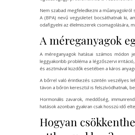
Nem szabad megfeledkezni a műanyagokról sem
A (BPA) nevű vegyületet bocsáthatnak ki, 
odafigyelni az élelmiszerek csomagolására, mi
A méreganyagok eg
A méreganyagok hatásai számos módon jele
leggyakoribb probléma a légzőszervi irritác
és asztmával küzdők esetében a káros anyag
A bőrrel való érintkezés szintén veszélyes le
távon a bőrön keresztül is felszívódhatnak, 
Hormonális zavarok, meddőség, immunrends
hatások azonban gyakran csak hosszú idő eltel
Hogyan csökkenthe