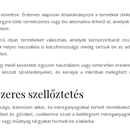
 növelése. Érdemes alaposan áttanulmányozni a termékek címkéi
egyre több természetes vagy bio alternatíva érhető el, amelye
lent.
zerű olyan termékeket választani, amelyek környezetbarát ös
 helyes használata is kulcsfontosságú: mindig tartsuk be az ada
kot.
y minél kevesebb egyszer használatos vagy ismeretlen eredet
 készült tárolóedényeket, és kerüljük a mikróban melegített
zeres szellőztetés
ságú, különösen akkor, ha méreganyagokkal terhelt termékeket 
kéket és gőzöket, csökkentve ezzel a belélegzett méreganyago
kat vagy műanyag tárgyakat hoztunk be a lakásba.