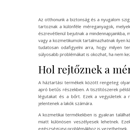
Az otthonunk a biztonság és a nyugalom szige
tartoznak a különféle méreganyagok, melyek
észrevétlenül bejutnak a mindennapjainkba,
vagy a kozmetikumok tartalmazhatnak ilyen k
tudatosan odafigyelni arra, hogy milyen 
súlyosabb problémákat is okozhat, ha nem kez
Hol rejtőznek a mé
A háztartási termékek között rengeteg olyan
apró betűs részekben. A tisztítószerek példá
légutakat és a bőrt. Ezek a vegyületek a 
jelentenek a lakók számára.
A kozmetikai termékekben is gyakran találh
miatt különösen veszélyesek lehetnek. Eze
egészségügyi problémákhoz is vezethetnek.