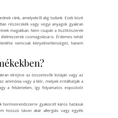
ednek ránk, amelyekről alig tudunk. Ezek közé
atlan részecskék vagy vegyi anyagok gyakran
etnek magukban. Nem csupán a tisztítószerek
 élelmiszerek csomagolásai is. Érdemes tehát
elenléte nemcsak kényelmetlenséget, hanem
rmékekben?
kran elrejtve az összetevők listáján vagy az
z ammónia vagy a klór, melyek irritálhatják a
y a felületeken, így folyamatos expozíciót
ek hormonrendszerre gyakorolt káros hatásuk
nem hosszú távon akár allergiás vagy egyéb