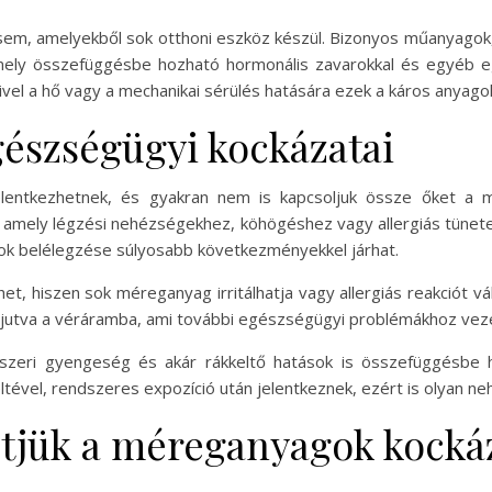
, amelyekből sok otthoni eszköz készül. Bizonyos műanyagok, p
amely összefüggésbe hozható hormonális zavarokkal és egyéb e
vel a hő vagy a mechanikai sérülés hatására ezek a káros anyago
észségügyi kockázatai
ntkezhetnek, és gyakran nem is kapcsoljuk össze őket a mi
ió, amely légzési nehézségekhez, köhögéshez vagy allergiás tüne
ok belélegzése súlyosabb következményekkel járhat.
het, hiszen sok méreganyag irritálhatja vagy allergiás reakciót 
bejutva a véráramba, ami további egészségügyi problémákhoz vez
zeri gyengeség és akár rákkeltő hatások is összefüggésbe 
tével, rendszeres expozíció után jelentkeznek, ezért is olyan ne
tjük a méreganyagok kocká