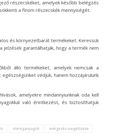
érgező részecskéket, amelyek később belégzés
sökkenti a finom részecskék mennyiségét.
datos és környezetbarát termékeket. Keressük
a jelzések garantálhatják, hogy a termék nem
vőkből álló termékeket, amelyek nemcsak a
át egészségünket védjük, hanem hozzájárulunk
ívások, amelyekre mindannyiunknak oda kell
agokkal való érintkezést, és biztosíthatjuk
és
méreganyagok
mérgezés megelőzése