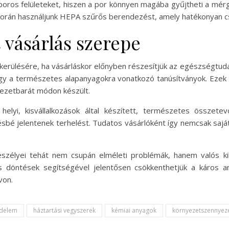
poros felületeket, hiszen a por könnyen magába gyűjtheti a m
 során használjunk HEPA szűrős berendezést, amely hatékonyan c
 vásárlás szerepe
erülésére, ha vásárláskor előnyben részesítjük az egészségtu
y a természetes alapanyagokra vonatkozó tanúsítványok. Ezek 
nyezetbarát módon készült.
elyi, kisvállalkozások által készített, természetes összete
sbé jelentenek terhelést. Tudatos vásárlóként így nemcsak saj
szélyei tehát nem csupán elméleti problémák, hanem valós kih
s döntések segítségével jelentősen csökkenthetjük a káros any
von.
delem
háztartási vegyszerek
kémiai anyagok
környezetszennyez