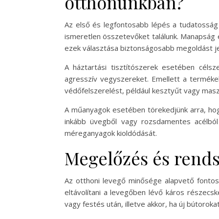
otthonunkban?
Az első és legfontosabb lépés a tudatosság
ismeretlen összetevőket találunk. Manapság 
ezek választása biztonságosabb megoldást je
A háztartási tisztítószerek esetében céls
agresszív vegyszereket. Emellett a termékek
védőfelszerelést, például kesztyűt vagy masz
A műanyagok esetében törekedjünk arra, hog
inkább üvegből vagy rozsdamentes acélból
méreganyagok kioldódását.
Megelőzés és rends
Az otthoni levegő minősége alapvető fontos
eltávolítani a levegőben lévő káros részecs
vagy festés után, illetve akkor, ha új bútoro