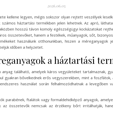
2026.06.05.
te kellene legyen, mégis sokszor olyan rejtett veszélyek leselk
 számos háztartási termékben jelen lehetnek. Az apró, láthat
 miközben hosszú távon komoly egészségügyi kockázatokat rejth
áros összetevőket, hanem a festékek, műanyagok, sőt, bizonyos
termékeket használunk otthonunkban, hiszen a méreganyagok j
eljük időben a helyzetet.
reganyagok a háztartási te
 anyag található, amelyek káros vegyületeket tartalmaznak, gya
ul gyakran bővelkednek erős vegyszerekben, mint a foszfátok, a
rendszeres használat során felhalmozódhatnak a levegőben vag
atók parabének, ftalátok vagy formaldehidképző anyagok, amely
k az összetevők nemcsak az érzékeny bőrt irritálhatják, ha