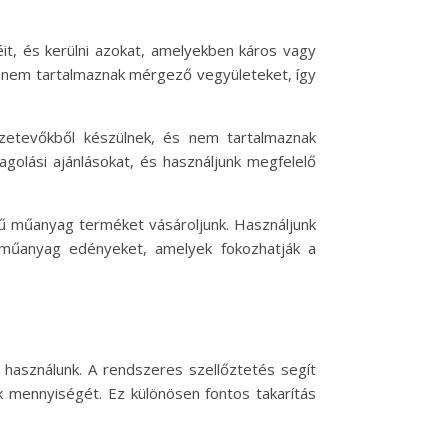
t, és kerülni azokat, amelyekben káros vagy
k nem tartalmaznak mérgező vegyületeket, így
szetevőkből készülnek, és nem tartalmaznak
golási ajánlásokat, és használjunk megfelelő
ű műanyag terméket vásároljunk. Használjunk
 műanyag edényeket, amelyek fokozhatják a
használunk. A rendszeres szellőztetés segít
k mennyiségét. Ez különösen fontos takarítás