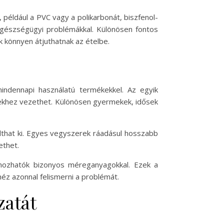
éldául a PVC vagy a polikarbonát, biszfenol-
gészségügyi problémákkal. Különösen fontos
k könnyen átjuthatnak az ételbe.
ndennapi használatú termékekkel. Az egyik
tekhez vezethet. Különösen gyermekek, idősek
válthat ki. Egyes vegyszerek ráadásul hosszabb
ethet.
hozhatók bizonyos méreganyagokkal. Ezek a
héz azonnal felismerni a problémát.
zatát