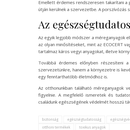
Emellett érdemes rendszeresen takarítani a 
útján kerülnek a szervezetbe. A porszívózás
Az egészségtudatos
Az egyik legjobb módszer a méreganyagok elk
az olyan minősítéseket, mint az ECOCERT vag
tartalmaz káros vegyi anyagokat, illetve kör
Továbbá érdemes előnyben részesíteni a h
szervezetünkre, hanem a környezetre is kevé
egy fenntarthatóbb életmódhoz is.
Az otthonunkban található méreganyagok ve
figyelnie. A megfelelő ismeretek és tudato
családunk egészségének védelmét hosszú tá
biztonság
egészségtudatosság
egészségvé
otthoni termékek
toxikus anyagok