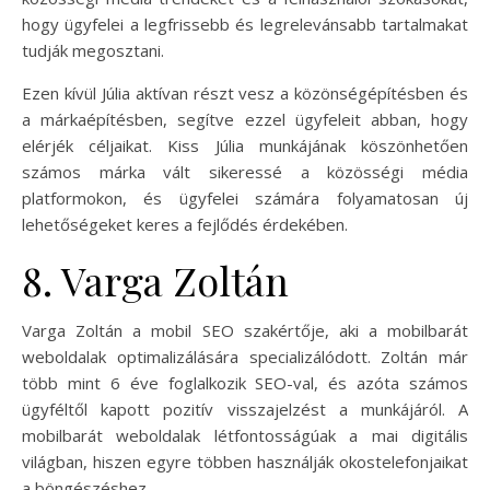
hogy ügyfelei a legfrissebb és legrelevánsabb tartalmakat
tudják megosztani.
Ezen kívül Júlia aktívan részt vesz a közönségépítésben és
a márkaépítésben, segítve ezzel ügyfeleit abban, hogy
elérjék céljaikat. Kiss Júlia munkájának köszönhetően
számos márka vált sikeressé a közösségi média
platformokon, és ügyfelei számára folyamatosan új
lehetőségeket keres a fejlődés érdekében.
8. Varga Zoltán
Varga Zoltán a mobil SEO szakértője, aki a mobilbarát
weboldalak optimalizálására specializálódott. Zoltán már
több mint 6 éve foglalkozik SEO-val, és azóta számos
ügyféltől kapott pozitív visszajelzést a munkájáról. A
mobilbarát weboldalak létfontosságúak a mai digitális
világban, hiszen egyre többen használják okostelefonjaikat
a böngészéshez.