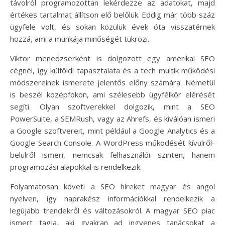
távolról programozottan lekérdezze az adatokat, majd
értékes tartalmat állítson elő belőlük. Eddig már több száz
ügyfele volt, és sokan közülük évek óta visszatérnek
hozzá, ami a munkája minőségét tükrözi.
Viktor menedzserként is dolgozott egy amerikai SEO
cégnél, így külföldi tapasztalata és a tech multik működési
módszereinek ismerete jelentős előny számára. Németül
is beszél középfokon, ami szélesebb ügyfélkör elérését
segíti. Olyan szoftverekkel dolgozik, mint a SEO
PowerSuite, a SEMRush, vagy az Ahrefs, és kiválóan ismeri
a Google szoftvereit, mint például a Google Analytics és a
Google Search Console. A WordPress működését kívülről-
belülről ismeri, nemcsak felhasználói szinten, hanem
programozási alapokkal is rendelkezik.
Folyamatosan követi a SEO híreket magyar és angol
nyelven, így naprakész információkkal rendelkezik a
legújabb trendekről és változásokról. A magyar SEO piac
ismert tagja, aki gyakran ad ingyenes tanácsokat a