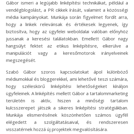
Gábor ismeri a legújabb linképítési technikákat, például a
vendégblogolást, a PR cikkek írását, valamint a közösségi
média kampányokat. Munkája során figyelmet fordít arra,
hogy a linkek relevánsak és értékesek legyenek, így
biztosítva, hogy az ügyfelei weboldalai valóban előnyhöz
jussanak a keresési találatokban. Emellett Gábor nagy
hangsúlyt fektet az etikus linképítésre, elkerülve a
manipulációt vagy a keresőmotorok irányelveinek
megszegését.
Szabó Gábor szoros kapcsolatokat ápol különböző
médiumokkal és bloggerekkel, ami lehetővé teszi számára,
hogy széleskörű linképítési lehetőségeket kínáljon
ügyfeleinek. A linképítés mellett Gábor a tartalommarketing
területén is aktív, hiszen a minőségi tartalom
kulcsszerepet játszik a sikeres linképítési stratégiákban.
Munkája elismerésének köszönhetően számos ügyfél
elégedett a szolgáltatásaival, és rendszeresen
visszatérnek hozzá új projektek megvalósítására.