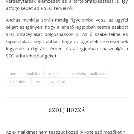
versenytársak elemzését és a tartalomfejlesztést is, így
átfogó képet ad a SEO tervekről.
András munkája során mindig figyelembe veszi az ügyfél
céljait és igényeit, hogy a lehető legjobban testre szabott
SEO stratégiákat dolgozhasson ki. Az ő szakértelme és
tapasztalata segít abban, hogy az ügyfelek sikeresebbek
legyenek a digitális térben, és a legjobban kihasználják a
SEO adta lehetőségeket.
aeo
analitika
digitális
keresőoptimalizálás
linképítés
seo
szakértő
SZÓLJ HOZZÁ
Az e-mail címet nem tesszük közzé.
A kötelező mezőket
*