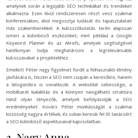
amelynek során a legújabb SEO technikákat és trendeket
alkalmazta. Ezen kívül rendszeresen részt vesz szakmai
konferenciákon, ahol megosztja tudását és tapasztalatait
más szakemberekkel. A kulcsszókutatás terén alaposan
ismeri a különböző eszközöket, mint például a Google
Keyword Planner és az Ahrefs, amelyek segítségével
hatékonyan tudja meghatározni a legrelevánsabb
kulcsszavakat a projektekhez.
Emellett Péter nagy figyelmet fordít a felhasználói élmény
javítására is, hiszen a SEO nem csupán a keresőkre, hanem
a látogatókra is vonatkozik. A weboldal sebessége, a
mobilbarát kialakítás és a könnyen navigálható struktúra
mind olyan tényezők, amelyek befolyásolják a SEO
eredményeket. Kovács Péter munkásságát a szakmai
közösség nagyra értékeli, és sokan keresik fel őt tanácsért
a SEO különböző aspektusaival kapcsolatban.
3. Nagy Anna