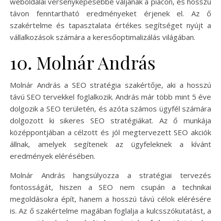
weboldalai versenyképesebbé váljanak a piacon, és hosszú
távon fenntartható eredményeket érjenek el. Az ő
szakértelme és tapasztalata értékes segítséget nyújt a
vállalkozások számára a keresőoptimalizálás világában.
10. Molnár András
Molnár András a SEO stratégia szakértője, aki a hosszú
távú SEO tervekkel foglalkozik. András már több mint 5 éve
dolgozik a SEO területén, és azóta számos ügyfél számára
dolgozott ki sikeres SEO stratégiákat. Az ő munkája
középpontjában a célzott és jól megtervezett SEO akciók
állnak, amelyek segítenek az ügyfeleknek a kívánt
eredmények elérésében.
Molnár András hangsúlyozza a stratégiai tervezés
fontosságát, hiszen a SEO nem csupán a technikai
megoldásokra épít, hanem a hosszú távú célok elérésére
is. Az ő szakértelme magában foglalja a kulcsszókutatást, a