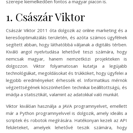
szerepe kiemelkedően fontos a magyar piacon is.
1. Császár Viktor
Császár Viktor 2011 óta dolgozik az online marketing és a
keresőoptimalizálás területén, és azóta számos ügyfélnek
segített abban, hogy láthatóbbá váljanak a digitális térben.
Kiváló angol nyelvtudása lehetővé teszi számára, hogy
nemcsak magyar, hanem nemzetközi projekteken is
dolgozzon. Viktor folyamatosan kutatja a legújabb
technológiákat, megoldásokat és trükköket, hogy ügyfelei a
legjobb eredményeket érhessék el. Informatikus mérnök
végzettségének köszönhetően technikai beállítottságú, és
imádja a statisztikát, valamint az adatokkal való munkát.
Viktor kiválóan használja a JAVA programnyelvet, emellett
már a Python programnyelvvel is dolgozik, amely ideális a
scriptek és robotok megírására. Hatékonyan kezeli az API
felületeket, amelyek lehetővé teszik számára, hogy