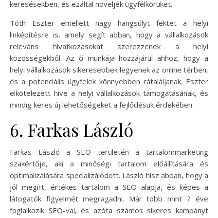
keresésekben, és ezáltal növeljék ügyfélkörüket.
Tóth Eszter emellett nagy hangsúlyt fektet a helyi
linképítésre is, amely segít abban, hogy a vállalkozások
releváns hivatkozásokat szerezzenek a helyi
közösségekből. Az ő munkája hozzájárul ahhoz, hogy a
helyi vállalkozások sikeresebbek legyenek az online térben,
és a potenciális ügyfelek könnyebben rátaláljanak. Eszter
elkötelezett híve a helyi vállalkozások támogatásának, és
mindig keres új lehetőségeket a fejlődésük érdekében.
6. Farkas László
Farkas László a SEO területén a tartalommarketing
szakértője, aki a minőségi tartalom előállítására és
optimalizálására specializálódott. László hisz abban, hogy a
jól megírt, értékes tartalom a SEO alapja, és képes a
látogatók figyelmét megragadni. Már több mint 7 éve
foglalkozik SEO-val, és azóta számos sikeres kampányt