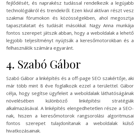
fejlődését, és naprakész tudással rendelkezik a legújabb
technológiákról és trendekről. Ezen kívül aktívan részt vesz
szakmai fórumokon és közösségekben, ahol megosztja
tapasztalatait és tudását másokkal. Nagy Anna munkája
fontos szerepet játszik abban, hogy a weboldalak a lehető
legjobb teljesítményt nyújtsák a keresőmotorokban és a
felhasználók számára egyaránt.
4. Szabó Gábor
Szabó Gábor a linképítés és a off-page SEO szakértője, aki
már több mint 8 éve foglalkozik ezzel a területtel. Gábor
célja, hogy segítse ügyfeleit a weboldalaik láthatóságának
növelésében különböző linképítési stratégiák
alkalmazásával. A linképítés elengedhetetlen része a SEO-
nak, hiszen a keresőmotorok rangsorolási algoritmusai
fontos szerepet tulajdonítanak a weboldalak külső
hivatkozásainak.