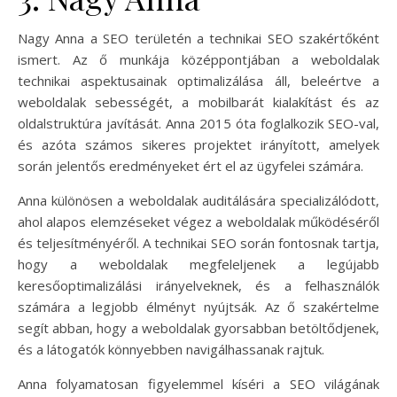
Nagy Anna a SEO területén a technikai SEO szakértőként
ismert. Az ő munkája középpontjában a weboldalak
technikai aspektusainak optimalizálása áll, beleértve a
weboldalak sebességét, a mobilbarát kialakítást és az
oldalstruktúra javítását. Anna 2015 óta foglalkozik SEO-val,
és azóta számos sikeres projektet irányított, amelyek
során jelentős eredményeket ért el az ügyfelei számára.
Anna különösen a weboldalak auditálására specializálódott,
ahol alapos elemzéseket végez a weboldalak működéséről
és teljesítményéről. A technikai SEO során fontosnak tartja,
hogy a weboldalak megfeleljenek a legújabb
keresőoptimalizálási irányelveknek, és a felhasználók
számára a legjobb élményt nyújtsák. Az ő szakértelme
segít abban, hogy a weboldalak gyorsabban betöltődjenek,
és a látogatók könnyebben navigálhassanak rajtuk.
Anna folyamatosan figyelemmel kíséri a SEO világának