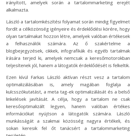
irányított, amelyek során a tartalommarketing erejét
alkalmazta.
László a tartalomkészítési folyamat során mindig figyelmet
fordít a célközönség igényeire és érdeklődési körére, hogy
olyan tartalmakat hozzon létre, amelyek valóban értékesek
a felhasználók számára. Az ő szakértelme a
blogbejegyzések, cikkek, infografikák és egyéb tartalmak
írására terjed ki, amelyek nemcsak a keresőmotorokban
teljesítenek jól, hanem a látogatók érdeklődését is felkeltik.
Ezen kívül Farkas László aktívan részt vesz a tartalom
optimalizálásában is, amely magában foglalja a
kulcsszókutatást, a meta tag-ek optimalizálását és a belső
linkelések javítását. A célja, hogy a tartalom ne csak
keresőoptimalizált legyen, hanem valóban értékes
információkat nyújtson a látogatók számára. László
munkásságát a szakmai közösség nagyra értékeli, és
sokan keresik fel őt tanácsért a tartalommarketing
területén.