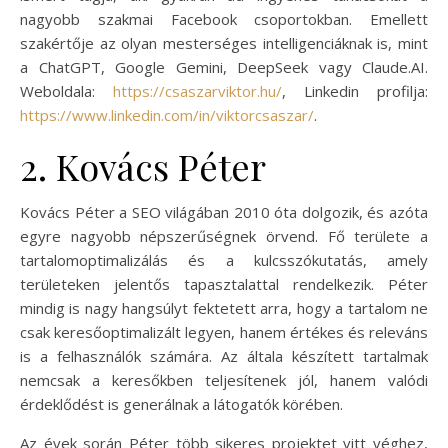
nagyobb szakmai Facebook csoportokban. Emellett
szakértője az olyan mesterséges intelligenciáknak is, mint
a ChatGPT, Google Gemini, DeepSeek vagy Claude.AI.
Weboldala:
https://csaszarviktor.hu/
, Linkedin profilja:
https://www.linkedin.com/in/viktorcsaszar/
.
2. Kovács Péter
Kovács Péter a SEO világában 2010 óta dolgozik, és azóta
egyre nagyobb népszerűségnek örvend. Fő területe a
tartalomoptimalizálás és a kulcsszókutatás, amely
területeken jelentős tapasztalattal rendelkezik. Péter
mindig is nagy hangsúlyt fektetett arra, hogy a tartalom ne
csak keresőoptimalizált legyen, hanem értékes és releváns
is a felhasználók számára. Az általa készített tartalmak
nemcsak a keresőkben teljesítenek jól, hanem valódi
érdeklődést is generálnak a látogatók körében.
Az évek során Péter több sikeres projektet vitt véghez,