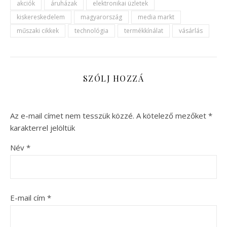
akciók
áruházak
elektronikai üzletek
kiskereskedelem
magyarország
media markt
műszaki cikkek
technológia
termékkínálat
vásárlás
SZÓLJ HOZZÁ
Az e-mail címet nem tesszük közzé.
A kötelező mezőket
*
karakterrel jelöltük
Név
*
E-mail cím
*