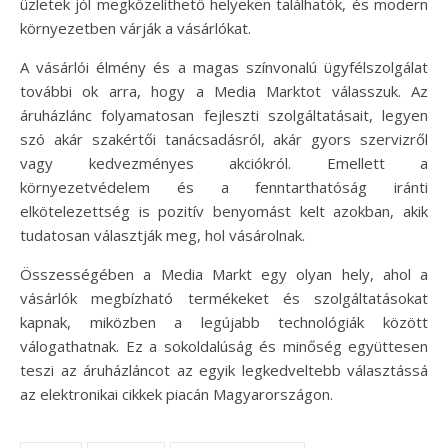
üzletek jól megközelíthető helyeken találhatók, és modern
környezetben várják a vásárlókat.
A vásárlói élmény és a magas színvonalú ügyfélszolgálat
további ok arra, hogy a Media Marktot válasszuk. Az
áruházlánc folyamatosan fejleszti szolgáltatásait, legyen
szó akár szakértői tanácsadásról, akár gyors szervizről
vagy kedvezményes akciókról. Emellett a
környezetvédelem és a fenntarthatóság iránti
elkötelezettség is pozitív benyomást kelt azokban, akik
tudatosan választják meg, hol vásárolnak.
Összességében a Media Markt egy olyan hely, ahol a
vásárlók megbízható termékeket és szolgáltatásokat
kapnak, miközben a legújabb technológiák között
válogathatnak. Ez a sokoldalúság és minőség együttesen
teszi az áruházláncot az egyik legkedveltebb választássá
az elektronikai cikkek piacán Magyarországon.