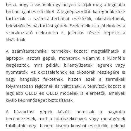
teszi, hogy a vásárlók egy helyen találják meg a legújabb
technológiai eszközöket. A legnépszerűbb kategóriák közé
tartoznak a számítástechnikai eszközök, okostelefonok,
televíziók és háztartási gépek. Ezek mellett a játékok és a
szórakoztató elektronika is jelentős részét képezik a
kínálatnak.
A számítástechnikai termékek között megtalálhatók a
laptopok, asztali gépek, monitorok, valamint a különféle
kiegészítők, mint például billentyűzetek, egerek vagy
nyomtatók. Az okostelefonok és okosórák részlegére is
nagy hangsúlyt fektetnek, hiszen ezek a termékek
folyamatosan fejlődnek és változnak. A televíziók között a
legújabb OLED és QLED modellek is elérhetők, amelyek
kiváló képminőséget biztosítanak.
A háztartási gépek között nemcsak a nagyobb
berendezések, mint a hűtőszekrények vagy mosógépek
találhatók meg, hanem kisebb konyhai eszközök, például