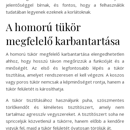
jelentőséggel bírnak, és fontos, hogy a felhasználók
tudatában legyenek ezeknek a korlátoknak.
A homorú tükör
megfelelő karbantartása
A homorú tükör megfelelő karbantartása elengedhetetlen
ahhoz, hogy hosszú távon megőrizzük a funkcióját és a
minőségét. Az első és legfontosabb lépés a tükör
tisztítása, amelyet rendszeresen el kell végezni. A koszos
vagy poros tükör nemcsak a képminőséget rontja, hanem a
tükör felületét is károsíthatja.
A tükör tisztításához használjunk puha, szöszmentes
törlőkendőt és kíméletes tisztítószert, amely nem
tartalmaz agresszív vegyszereket. A tisztítószert soha ne
spricceljük közvetlenül a tükörre, hanem előbb a kendőre
vigyük fel, majd a tükör felületét óvatosan töröljük át.