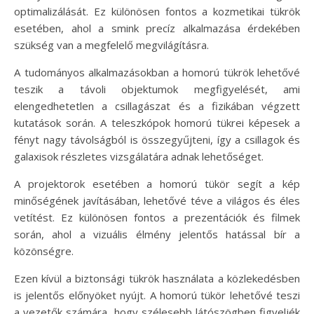
optimalizálását. Ez különösen fontos a kozmetikai tükrök
esetében, ahol a smink precíz alkalmazása érdekében
szükség van a megfelelő megvilágításra.
A tudományos alkalmazásokban a homorú tükrök lehetővé
teszik a távoli objektumok megfigyelését, ami
elengedhetetlen a csillagászat és a fizikában végzett
kutatások során. A teleszkópok homorú tükrei képesek a
fényt nagy távolságból is összegyűjteni, így a csillagok és
galaxisok részletes vizsgálatára adnak lehetőséget.
A projektorok esetében a homorú tükör segít a kép
minőségének javításában, lehetővé téve a világos és éles
vetítést. Ez különösen fontos a prezentációk és filmek
során, ahol a vizuális élmény jelentős hatással bír a
közönségre.
Ezen kívül a biztonsági tükrök használata a közlekedésben
is jelentős előnyöket nyújt. A homorú tükör lehetővé teszi
a vezetők számára, hogy szélesebb látószögben figyeljék