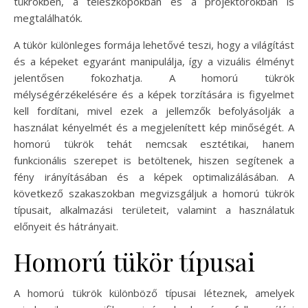
tükrökben, a teleszkópokban és a projektorokban is
megtalálhatók.
A tükör különleges formája lehetővé teszi, hogy a világítást
és a képeket egyaránt manipulálja, így a vizuális élményt
jelentősen fokozhatja. A homorú tükrök
mélységérzékelésére és a képek torzítására is figyelmet
kell fordítani, mivel ezek a jellemzők befolyásolják a
használat kényelmét és a megjelenített kép minőségét. A
homorú tükrök tehát nemcsak esztétikai, hanem
funkcionális szerepet is betöltenek, hiszen segítenek a
fény irányításában és a képek optimalizálásában. A
következő szakaszokban megvizsgáljuk a homorú tükrök
típusait, alkalmazási területeit, valamint a használatuk
előnyeit és hátrányait.
Homorú tükör típusai
A homorú tükrök különböző típusai léteznek, amelyek