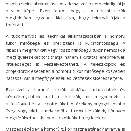
mivel a smink alkalmazásakor a felhasználó nem mindig látja
a valós képet. Ezért fontos, hogy a kozmetikai tükrök
megfelelően legyenek kialakítva, hogy minimalizálják a
torzítást.
A tudományos és technikai alkalmazásokban a homorú
tükör minősége és precizitása is kulcsfontosságú. A
hibásan megmunkált vagy rossz minőségű tükör nemcsak a
megfigyeléseket torzíthatja, hanem a kutatási eredmények
hitelességét is veszélyeztetheti. A teleszkópok és
projektorok esetében a homorú tükör minősége közvetlen
hatással van a megfigyelések és vetítések sikerességére.
Ezenkívül a homorú tükrök általában nehezebbek és
sérülékenyebbek, mint a síktükrök, ami megnehezíti a
szállításukat és a telepítésüket. A törékeny anyagok, mint a
üveg vagy akril, amelyekből a tükrök készülnek, könnyen
megsérülhetnek, ha nem kezelik őket megfelelően.
Összességében a homorú tükör használatának hátrányai is