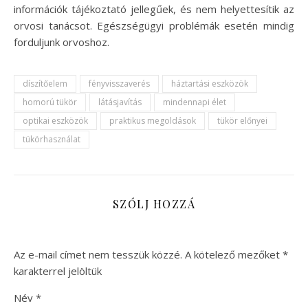
információk tájékoztató jellegűek, és nem helyettesítik az
orvosi tanácsot. Egészségügyi problémák esetén mindig
forduljunk orvoshoz.
díszítőelem
fényvisszaverés
háztartási eszközök
homorú tükör
látásjavítás
mindennapi élet
optikai eszközök
praktikus megoldások
tükör előnyei
tükörhasználat
SZÓLJ HOZZÁ
Az e-mail címet nem tesszük közzé.
A kötelező mezőket
*
karakterrel jelöltük
Név
*