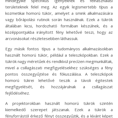
mindegyike specifikus igényeknek és felhasználási
területeknek felel meg. Az egyik legismertebb típus a
kozmetikai homorú tükör, amelyet a smink alkalmazására
vagy bőrápolási rutinok során használnak. Ezek a tükrök
általában kicsi, hordozható formában készülnek, és a
középpontjukba irányított fény lehetővé teszi, hogy az
arcvonásokat részletesebben láthassuk.
Egy másik fontos típus a tudományos alkalmazásokban
használt homorú tükör, például a teleszkópokban. Ezek a
tükrök nagy méretűek és rendkívül precízen megmunkáltak,
mivel a csillagászati megfigyelésekhez szükséges a fény
pontos összegyűjtése és fókuszálása. A teleszkópok
homorú tükrei lehetővé teszik a távoli égitestek
megfigyelését, és hozzájárulnak a csillagászat
fejlődéséhez.
A projektorokban használt homorú tükrök szintén
kiemelkedő szerepet játszanak. Ezek a tükrök a
fényforrástól érkező fényt összegyűjtik, és a kívánt képet