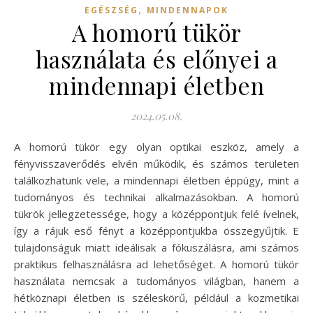
,
EGÉSZSÉG
MINDENNAPOK
A homorú tükör
használata és előnyei a
mindennapi életben
2024.05.08.
A homorú tükör egy olyan optikai eszköz, amely a
fényvisszaverődés elvén működik, és számos területen
találkozhatunk vele, a mindennapi életben éppúgy, mint a
tudományos és technikai alkalmazásokban. A homorú
tükrök jellegzetessége, hogy a középpontjuk felé ívelnek,
így a rájuk eső fényt a középpontjukba összegyűjtik. E
tulajdonságuk miatt ideálisak a fókuszálásra, ami számos
praktikus felhasználásra ad lehetőséget. A homorú tükör
használata nemcsak a tudományos világban, hanem a
hétköznapi életben is széleskörű, például a kozmetikai