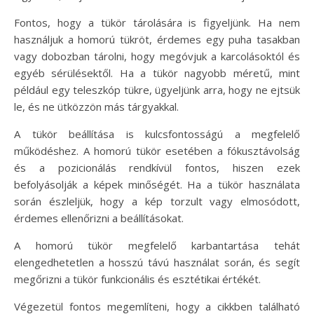
Fontos, hogy a tükör tárolására is figyeljünk. Ha nem
használjuk a homorú tükröt, érdemes egy puha tasakban
vagy dobozban tárolni, hogy megóvjuk a karcolásoktól és
egyéb sérülésektől. Ha a tükör nagyobb méretű, mint
például egy teleszkóp tükre, ügyeljünk arra, hogy ne ejtsük
le, és ne ütközzön más tárgyakkal.
A tükör beállítása is kulcsfontosságú a megfelelő
működéshez. A homorú tükör esetében a fókusztávolság
és a pozicionálás rendkívül fontos, hiszen ezek
befolyásolják a képek minőségét. Ha a tükör használata
során észleljük, hogy a kép torzult vagy elmosódott,
érdemes ellenőrizni a beállításokat.
A homorú tükör megfelelő karbantartása tehát
elengedhetetlen a hosszú távú használat során, és segít
megőrizni a tükör funkcionális és esztétikai értékét.
Végezetül fontos megemlíteni, hogy a cikkben található